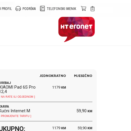
 PROFIL
PODRŠKA
TELEFONSKI IMENIK
JEDNOKRATNO
MJESEČNO
UREĐAJ
XIAOMI Pad 6S Pro
1179
KM
12,4
[ NA RATE ILI ODJEDNOM ]
TARIFA
Kućni Internet M
59,90
KM
[ PROMJENITE TARIFU ]
UKUPNO:
1179
59,90
KM
KM