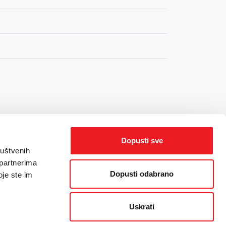
Dopusti sve
ruštvenih
 partnerima
Dopusti odabrano
oje ste im
Uskrati