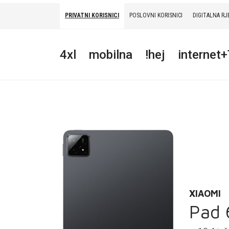
PRIVATNI KORISNICI
POSLOVNI KORISNICI
DIGITALNA RJ
PRIVATNI
POSLOVNI
DIGITALNA RJEŠENJA
HT ERONET
4xl
mobilna
!hej
internet
4XL
MOBILNA
!HEJ
INTERNET+TV
PRIJENOS BROJA
AKCIJE
XIAOMI
Pad 
MOJ PROFIL