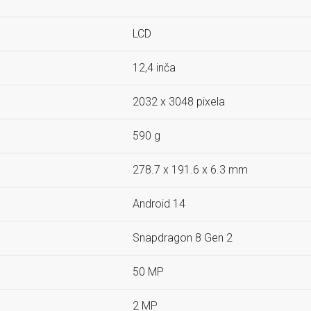
LCD
12,4 inča
2032 x 3048 pixela
590 g
278.7 x 191.6 x 6.3 mm
Android 14
Snapdragon 8 Gen 2
50 MP
2 MP