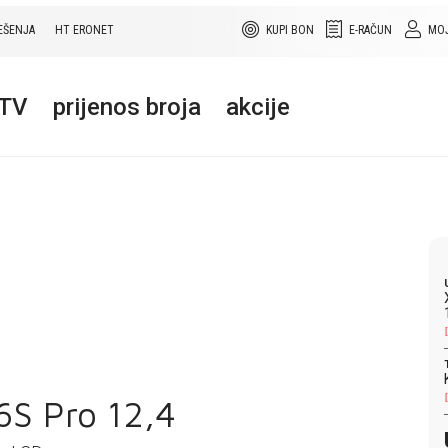
EŠENJA
HT ERONET
KUPI BON
E-RAČUN
MOJ
+TV
prijenos broja
akcije
6S Pro 12,4