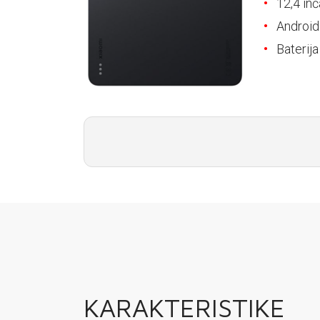
12,4 in
E-RAČUN
Android
PODRŠKA
Baterij
TELEFONSKI IMENIK
KARAKTERISTIKE