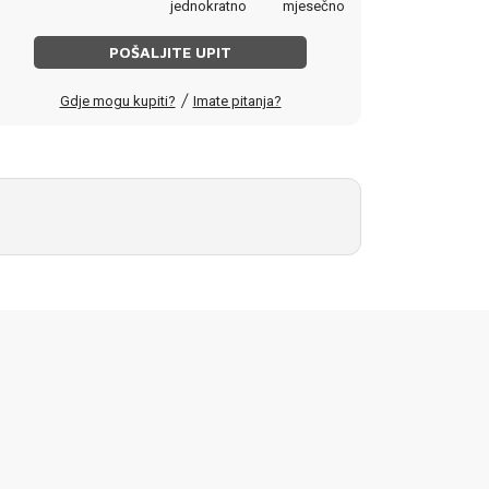
jednokratno
mjesečno
POŠALJITE UPIT
/
Gdje mogu kupiti?
Imate pitanja?