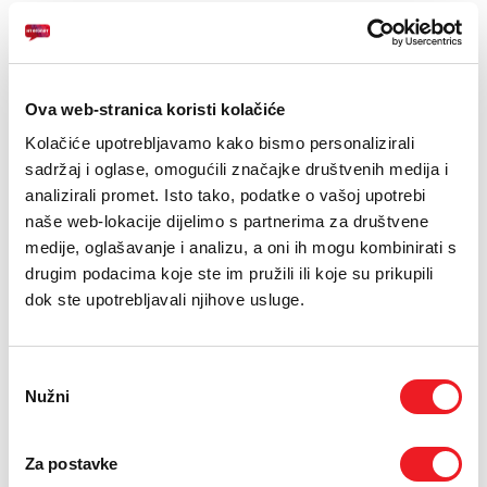
E-RAČUN
Displej: 15.6", FHD (1920x1080)
Memorija: 16 GB DDR4 (1x16 GB)
PODRŠKA
Procesor: Intel Core 3 100U
TELEFONSKI IMENIK
Ova web-stranica koristi kolačiće
Drugi uređaji na
Kolačiće upotrebljavamo kako bismo personalizirali
sadržaj i oglase, omogućili značajke društvenih medija i
rate
analizirali promet. Isto tako, podatke o vašoj upotrebi
naše web-lokacije dijelimo s partnerima za društvene
medije, oglašavanje i analizu, a oni ih mogu kombinirati s
Uvjeti kupnje
drugim podacima koje ste im pružili ili koje su prikupili
dok ste upotrebljavali njihove usluge.
Puna cijena: 1149 KM
Odabir
ODABERITE BROJ RATA
Nužni
pristanka
UREĐAJ
PRVA RATA
OSTALE RATE
NA 12 RATA
249,20
81,80
KM
KM
Za postavke
UREĐAJ NA
PRVA RATA
OSTALE RATE
24 RATA
208,30
40,90
KM
KM