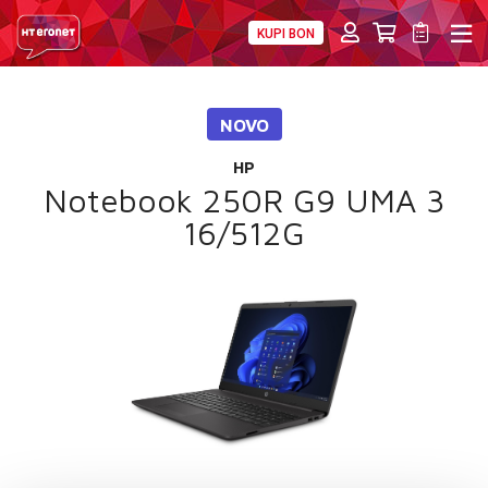
KUPI BON
PRIVATNI
POSLOVNI
DIGITALNA RJEŠENJA
HT ERONET
NOVO
4XL
HP
MOBILNA
Notebook 250R G9 UMA 3
16/512G
!HEJ
INTERNET+TV
PRIJENOS BROJA
AKCIJE
MOJ PROFIL