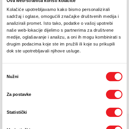
Ova web-stranica koristi kolačiće
E-RAČUN
Displej: 15.6", FHD (1920x1080)
Kolačiće upotrebljavamo kako bismo personalizirali
Memorija: 16 GB DDR4 (1x16 GB)
PODRŠKA
sadržaj i oglase, omogućili značajke društvenih medija i
Procesor: Intel Core 3 100U
analizirali promet. Isto tako, podatke o vašoj upotrebi
TELEFONSKI IMENIK
naše web-lokacije dijelimo s partnerima za društvene
medije, oglašavanje i analizu, a oni ih mogu kombinirati s
24
UREĐAJ NA
RATA
PRVA RATA
OSTALE RATE
HP Notebook 250R G9
208,30
40,90
drugim podacima koje ste im pružili ili koje su prikupili
KM
KM
UMA 3 16/512G
dok ste upotrebljavali njihove usluge.
[ NA RATE ILI ODJEDNOM ]
TARIFA
JEDNOKRATNO
MJESEČNO
Drugi uređaj na rate
Odabir
[ PROMJENITE TARIFU ]
Nužni
pristanka
POŠALJITE UPIT
Za postavke
/
Gdje mogu kupiti?
Imate pitanja?
Statistički