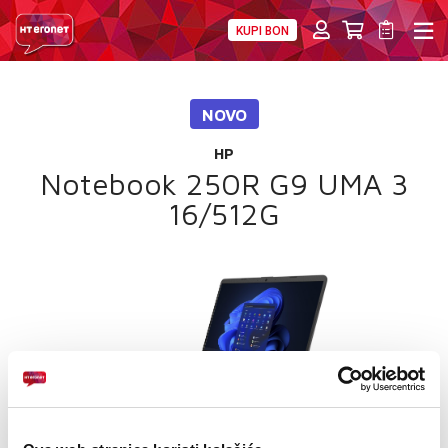
KUPI BON
PRIVATNI
POSLOVNI
DIGITALNA RJEŠENJA
HT ERONET
NOVO
4XL
HP
MOBILNA
Notebook 250R G9 UMA 3
16/512G
!HEJ
INTERNET+TV
PRIJENOS BROJA
AKCIJE
MOJ PROFIL