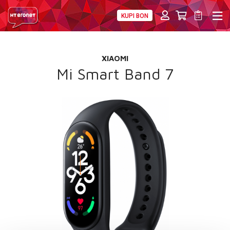
KUPI BON
PRIVATNI
POSLOVNI
DIGITALNA RJEŠENJA
HT ERONET
XIAOMI
4XL
Mi Smart Band 7
MOBILNA
!HEJ
INTERNET+TV
PRIJENOS BROJA
AKCIJE
MOJ PROFIL