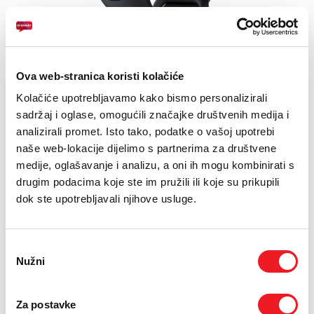
E-RAČUN
PODRŠKA
1.62” AMOLED
TELEFONSKI IMENIK
Ova web-stranica koristi kolačiće
110+ sportskih režima
Kolačiće upotrebljavamo kako bismo personalizirali
Do 14 dana trajanje baterije
sadržaj i oglase, omogućili značajke društvenih medija i
analizirali promet. Isto tako, podatke o vašoj upotrebi
JEDNOKRATNO
MJESEČNO
naše web-lokacije dijelimo s partnerima za društvene
UREĐAJ
medije, oglašavanje i analizu, a oni ih mogu kombinirati s
XIAOMI Mi Smart Band 7
1
KM
drugim podacima koje ste im pružili ili koje su prikupili
[ NA RATE ILI ODJEDNOM ]
dok ste upotrebljavali njihove usluge.
TARIFA
Kućni Internet M
59,90
KM
[ PROMJENITE TARIFU ]
Odabir
UKUPNO:
1
59,90
KM
KM
Nužni
pristanka
jednokratno
mjesečno
POŠALJITE UPIT
Za postavke