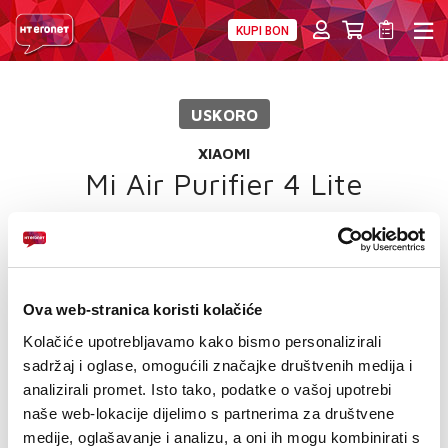
KUPI BON
PRIVATNI
POSLOVNI
DIGITALNA RJEŠENJA
HT ERONET
USKORO
4XL
XIAOMI
MOBILNA
Mi Air Purifier 4 Lite
!HEJ
INTERNET+TV
Ova web-stranica koristi kolačiće
PRIJENOS BROJA
Kolačiće upotrebljavamo kako bismo personalizirali
AKCIJE
sadržaj i oglase, omogućili značajke društvenih medija i
analizirali promet. Isto tako, podatke o vašoj upotrebi
MOJ PROFIL
naše web-lokacije dijelimo s partnerima za društvene
medije, oglašavanje i analizu, a oni ih mogu kombinirati s