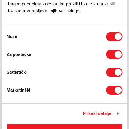
E-RAČUN
drugim podacima koje ste im pružili ili koje su prikupili
dok ste upotrebljavali njihove usluge.
PODRŠKA
TELEFONSKI IMENIK
Odabir
Nužni
pristanka
Efektivna površina koju pokriva 25-43 m2
Za postavke
Filtriranje sa efikasnošću 99,97%.
Snaga 33 W
Statistički
Marketinški
KARAKTERISTIKE
*Za detaljnije karakteristike molimo vas posjetite službenu stranicu
Prikaži detalje
proizvođača uređaja.