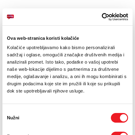
E-RAČUN
PODRŠKA
Zaslon: 15.6" FHD 1920 x 1080
Memorija:RAM 8GB, 512GB SSD
TELEFONSKI IMENIK
Procesor: Intel Core i3-1315U
Ova web-stranica koristi kolačiće
Kolačiće upotrebljavamo kako bismo personalizirali
sadržaj i oglase, omogućili značajke društvenih medija i
analizirali promet. Isto tako, podatke o vašoj upotrebi
ASUS Vivobook 15 X1504VA-BQ2445 Stil Snaga i Izdrzljivost u
naše web-lokacije dijelimo s partnerima za društvene
Jednom
medije, oglašavanje i analizu, a oni ih mogu kombinirati s
Upoznajte novi ASUS Vivobook 15 koji je dizajniran da isprati vas
drugim podacima koje ste im pružili ili koje su prikupili
dinamican tempo zivota. U elegantnoj Quiet Blue boji ovaj uredjaj
dok ste upotrebljavali njihove usluge.
spaja moderan izgled s vrhunskom otpornoscu.
Kljucne znacajke:
Vojna izdrzljivost. Budite bez brige u pokretu jer ovaj laptop
Odabir
zadovoljava strogi US MIL-STD 810H americki vojni standard
Nužni
pristanka
izdrzljivosti. Tezak je samo 1.70 kg i iznimno je tanak.
Pouzdane performanse. Pokrece ga Intel Core i3-1315U procesor