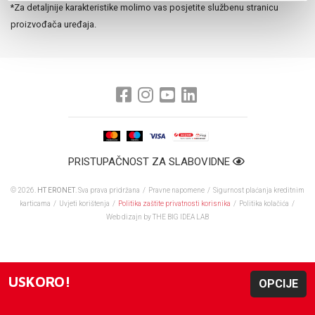
*Za detaljnije karakteristike molimo vas posjetite službenu stranicu
proizvođača uređaja.
PRISTUPAČNOST ZA SLABOVIDNE
© 2026.
HT ERONET
. Sva prava pridržana /
Pravne napomene
/
Sigurnost plaćanja kreditnim
karticama
/
Uvjeti korištenja
/
Politika zaštite privatnosti korisnika
/
Politika kolačića
/
Web dizajn
by THE BIG IDEA LAB
USKORO!
OPCIJE