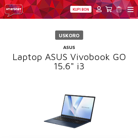
KUPI BON
PRIVATNI
POSLOVNI
DIGITALNA RJEŠENJA
HT ERONET
USKORO
4XL
ASUS
MOBILNA
Laptop ASUS Vivobook GO
15.6" i3
!HEJ
INTERNET+TV
PRIJENOS BROJA
AKCIJE
MOJ PROFIL