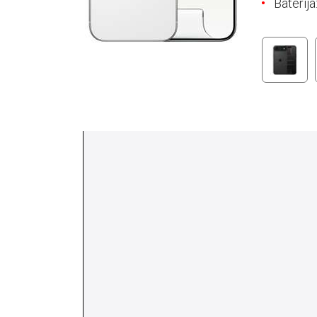
Baterij
E-RAČUN
PODRŠKA
TELEFONSKI IMENIK