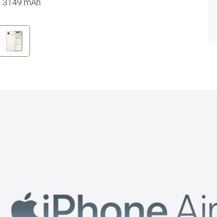
a: 3149 mAh