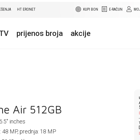
EŠENJA
HT ERONET
KUPI BON
E-RAČUN
MOJ
+TV
prijenos broja
akcije
ne Air 512GB
6.5'' inches
 48 MP, prednja: 18 MP