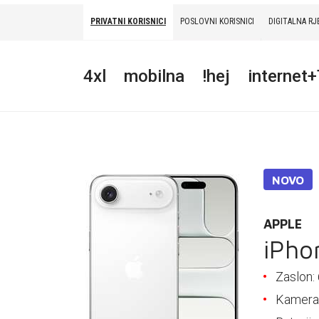
PRIVATNI KORISNICI
POSLOVNI KORISNICI
DIGITALNA RJ
PRIVATNI
POSLOVNI
DIGITALNA RJEŠENJA
HT ERONET
4xl
mobilna
!hej
internet
4XL
MOBILNA
!HEJ
NOVO
INTERNET+TV
PRIJENOS BROJA
APPLE
iPho
AKCIJE
Zaslon: 
MOJ PROFIL
Kamera: