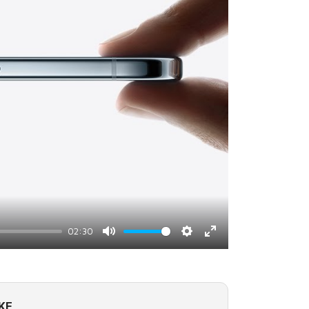
02:30
Mute
Settings
Enter
fullscreen
KE