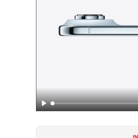
Play
I