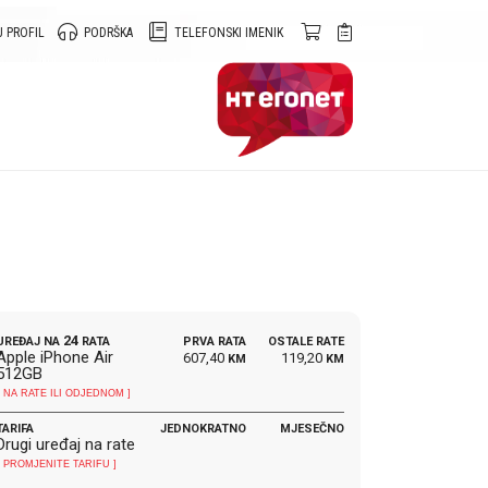
 PROFIL
PODRŠKA
TELEFONSKI IMENIK
24
UREĐAJ NA
RATA
PRVA RATA
OSTALE RATE
Apple iPhone Air
607,40
119,20
KM
KM
512GB
[ NA RATE ILI ODJEDNOM ]
TARIFA
JEDNOKRATNO
MJESEČNO
Drugi uređaj na rate
[ PROMJENITE TARIFU ]