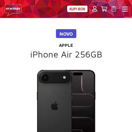
KUPI BON
PRIVATNI
POSLOVNI
DIGITALNA RJEŠENJA
HT ERONET
NOVO
4XL
APPLE
MOBILNA
iPhone Air 256GB
!HEJ
INTERNET+TV
PRIJENOS BROJA
AKCIJE
MOJ PROFIL