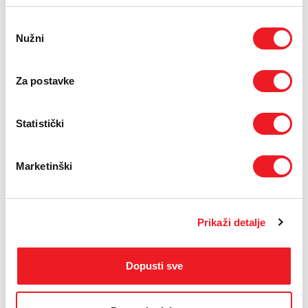
Odabir
Nužni
pristanka
Za postavke
Statistički
Marketinški
Prikaži detalje
Dopusti sve