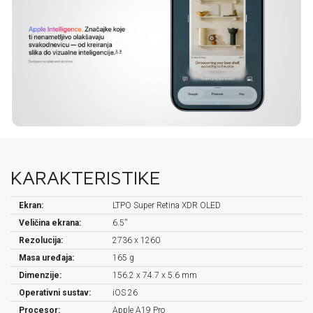
KARAKTERISTIKE
Ekran:
LTPO Super Retina XDR OLED
Veličina ekrana:
6.5''
Rezolucija:
2736 x 1260
Masa uređaja:
165 g
Dimenzije:
156.2 x 74.7 x 5.6 mm
Operativni sustav:
iOS 26
Procesor:
Apple A19 Pro