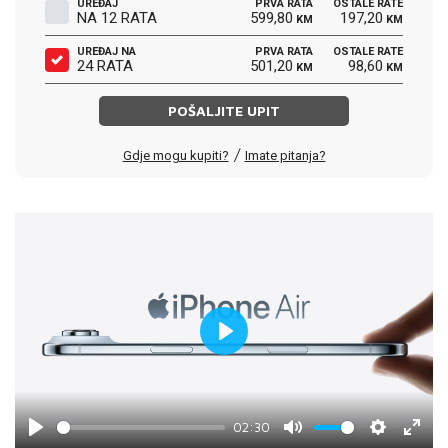
UREĐAJ
PRVA RATA
OSTALE RATE
NA 12 RATA
599,80
197,20
KM
KM
UREĐAJ NA
PRVA RATA
OSTALE RATE
24 RATA
501,20
98,60
KM
KM
POŠALJITE UPIT
/
Gdje mogu kupiti?
Imate pitanja?
Play
02:30