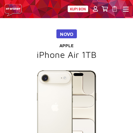
KUPI BON
PRIVATNI
POSLOVNI
DIGITALNA RJEŠENJA
HT ERONET
NOVO
4XL
APPLE
MOBILNA
iPhone Air 1TB
!HEJ
INTERNET+TV
PRIJENOS BROJA
AKCIJE
MOJ PROFIL