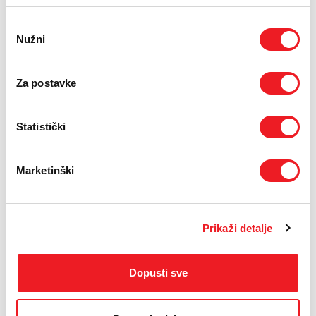
Odabir
Nužni
pristanka
Za postavke
Statistički
Marketinški
Prikaži detalje
Dopusti sve