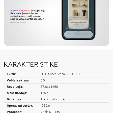
KARAKTERISTIKE
Ekran:
LTPO Super Retina XDR OLED
Veličina ekrana:
6.5''
Rezolucija:
2736 x 1260
Masa uređaja:
165 g
Dimenzije:
156.2 x 74.7 x 5.6 mm
Operativni sustav:
iOS 26
Procesor:
Apple A19 Pro