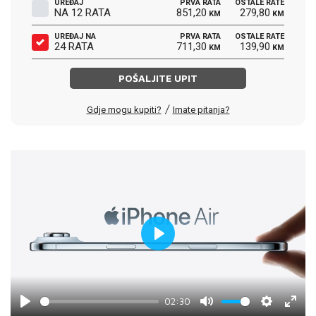
UREĐAJ
PRVA RATA
OSTALE RATE
NA 12 RATA
851,20
279,80
KM
KM
UREĐAJ NA
PRVA RATA
OSTALE RATE
24 RATA
711,30
139,90
KM
KM
POŠALJITE UPIT
/
Gdje mogu kupiti?
Imate pitanja?
Play
02:30