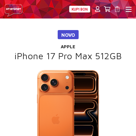
KUPI BON
PRIVATNI
POSLOVNI
DIGITALNA RJEŠENJA
HT ERONET
NOVO
4XL
APPLE
MOBILNA
iPhone 17 Pro Max 512GB
!HEJ
INTERNET+TV
PRIJENOS BROJA
AKCIJE
MOJ PROFIL