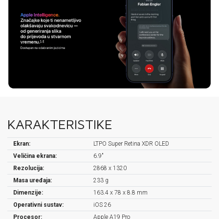
KARAKTERISTIKE
Ekran:
LTPO Super Retina XDR OLED
Veličina ekrana:
6.9"
Rezolucija:
2868 x 1320
Masa uređaja:
233 g
Dimenzije:
163.4 x 78 x 8.8 mm
Operativni sustav:
iOS 26
Procesor:
Apple A19 Pro