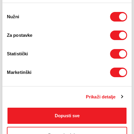
Odabir
Nužni
pristanka
Za postavke
Statistički
Marketinški
Prikaži detalje
Dopusti sve