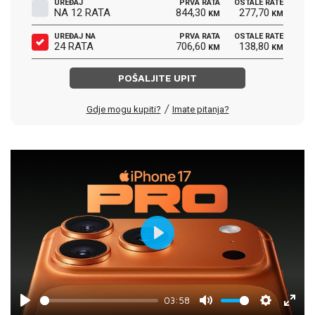
UREĐAJ
PRVA RATA
OSTALE RATE
NA 12 RATA
844,30
277,70
KM
KM
UREĐAJ NA
PRVA RATA
OSTALE RATE
24 RATA
706,60
138,80
KM
KM
POŠALJITE UPIT
/
Gdje mogu kupiti?
Imate pitanja?
Play
03:58