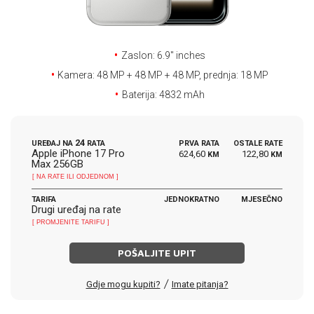
E-RAČUN
PODRŠKA
Zaslon: 6.9'' inches
TELEFONSKI IMENIK
Kamera: 48 MP + 48 MP + 48 MP, prednja: 18 MP
Baterija: 4832 mAh
24
UREĐAJ NA
RATA
PRVA RATA
OSTALE RATE
Apple iPhone 17 Pro
624,60
122,80
KM
KM
Max 256GB
[ NA RATE ILI ODJEDNOM ]
TARIFA
JEDNOKRATNO
MJESEČNO
Drugi uređaj na rate
[ PROMJENITE TARIFU ]
POŠALJITE UPIT
/
Gdje mogu kupiti?
Imate pitanja?