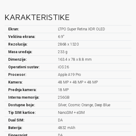
KARAKTERISTIKE
Ekran:
LTPO Super Retina XDR OLED
Veličina ekrana:
6.9"
Rezolucija:
2868 x 1320
Masa uređaja:
233 g
Dimenzije:
163.4 x 78 x 8.8 mm
Operativni sustav:
iOS 26
Procesor:
Apple A19 Pro
Kamera:
48 MP + 48 MP + 48 MP
Prednja kamera:
18 MP
Interna memorija:
256GB
Dostupne boje:
Silver, Cosmic Orange, Deep Blue
Tip SIM kartice:
NanoSIM + eSIM
Dual SIM:
DA
Baterija:
4832 mAh
Fingerprint
DA