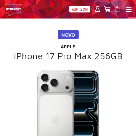
KUPI BON
PRIVATNI
POSLOVNI
DIGITALNA RJEŠENJA
HT ERONET
NOVO
4XL
APPLE
MOBILNA
iPhone 17 Pro Max 256GB
!HEJ
INTERNET+TV
PRIJENOS BROJA
AKCIJE
MOJ PROFIL