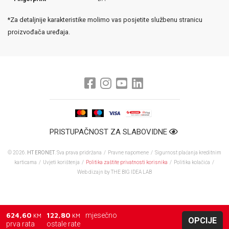
*Za detaljnije karakteristike molimo vas posjetite službenu stranicu
proizvođača uređaja.
PRISTUPAČNOST ZA SLABOVIDNE
© 2026.
HT ERONET
. Sva prava pridržana /
Pravne napomene
/
Sigurnost plaćanja kreditnim
karticama
/
Uvjeti korištenja
/
Politika zaštite privatnosti korisnika
/
Politika kolačića
/
Web dizajn
by THE BIG IDEA LAB
624,60
122,80
mjesečno
KM
KM
OPCIJE
prva rata
ostale rate