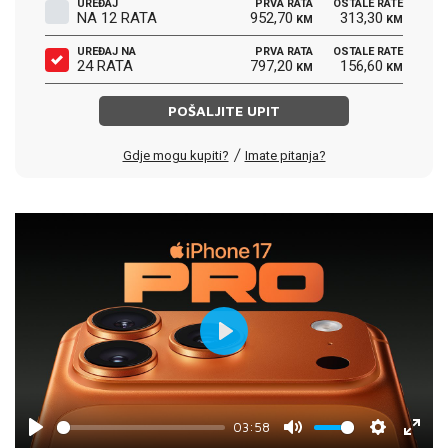
UREĐAJ
PRVA RATA
OSTALE RATE
NA 12 RATA
952,70
313,30
KM
KM
UREĐAJ NA
PRVA RATA
OSTALE RATE
24 RATA
797,20
156,60
KM
KM
POŠALJITE UPIT
/
Gdje mogu kupiti?
Imate pitanja?
Play
03:58