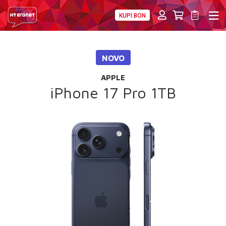
KUPI BON
PRIVATNI
POSLOVNI
DIGITALNA RJEŠENJA
HT ERONET
NOVO
4XL
APPLE
MOBILNA
iPhone 17 Pro 1TB
!HEJ
INTERNET+TV
PRIJENOS BROJA
AKCIJE
MOJ PROFIL