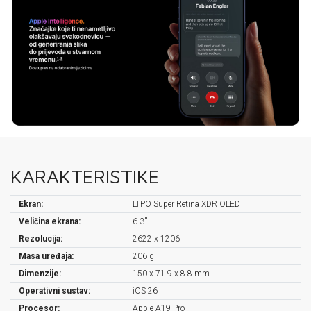
KARAKTERISTIKE
Ekran:
LTPO Super Retina XDR OLED
Veličina ekrana:
6.3''
Rezolucija:
2622 x 1206
Masa uređaja:
206 g
Dimenzije:
150 x 71.9 x 8.8 mm
Operativni sustav:
iOS 26
Procesor:
Apple A19 Pro