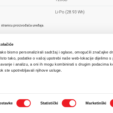
Li-Po (28.93 Wh)
u stranicu proizvođača uređaja.
kolačiće
ko bismo personalizirali sadržaj i oglase, omogućili značajke d
. Isto tako, podatke o vašoj upotrebi naše web-lokacije dijelimo s
avanje i analizu, a oni ih mogu kombinirati s drugim podacima k
 dok ste upotrebljavali njihove usluge.
ostavke
Statistički
Marketinški
igurnost plaćanja kreditnim karticama
/
Uvjeti korištenja
/
Politika zaštite privatnosti k