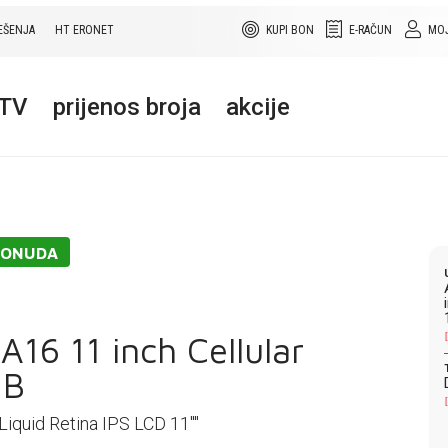
EŠENJA
HT ERONET
KUPI BON
E-RAČUN
MOJ
+TV
prijenos broja
akcije
PONUDA
A16 11 inch Cellular
GB
Liquid Retina IPS LCD 11''''