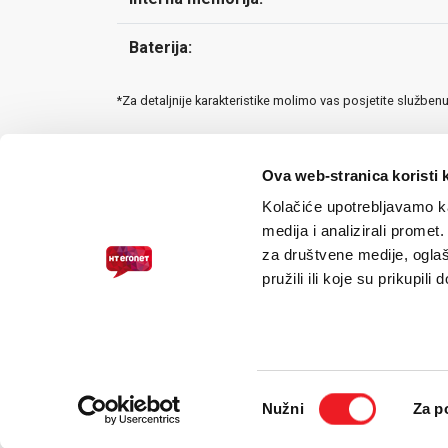
Baterija:
*Za detaljnije karakteristike molimo vas posjetite služben
Ova web-stranica koristi 
Kolačiće upotrebljavamo ka
medija i analizirali promet
za društvene medije, oglaš
pružili ili koje su prikupili
PRISTUPAČNOST ZA SLABOVIDNE
Odabir
Nužni
Za p
pristanka
© 2026.
HT ERONET
. Sva prava pridržana /
Pravne napomene
/
S