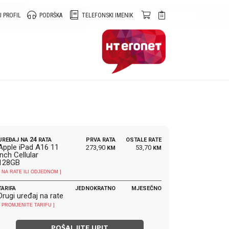
 PROFIL
PODRŠKA
TELEFONSKI IMENIK
24
UREĐAJ NA
RATA
PRVA RATA
OSTALE RATE
Apple iPad A16 11
273,90
53,70
KM
KM
inch Cellular
128GB
[ NA RATE ILI ODJEDNOM ]
TARIFA
JEDNOKRATNO
MJESEČNO
Drugi uređaj na rate
[ PROMJENITE TARIFU ]
POŠALJITE UPIT