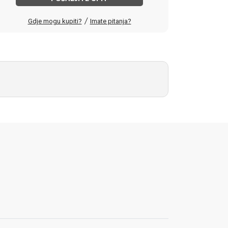
/
Gdje mogu kupiti?
Imate pitanja?