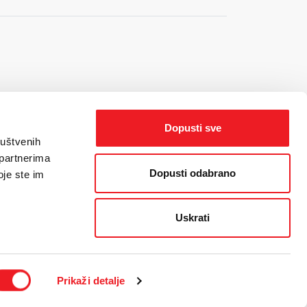
Dopusti sve
ruštvenih
 partnerima
Dopusti odabrano
oje ste im
Uskrati
Prikaži detalje
orisnika
/
Politika kolačića
/
Web dizajn
by THE BIG IDEA LAB