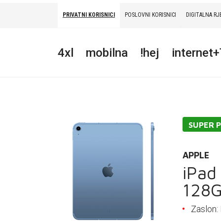
PRIVATNI KORISNICI
POSLOVNI KORISNICI
DIGITALNA RJ
PRIVATNI
POSLOVNI
DIGITALNA RJEŠENJA
HT ERONET
4xl
mobilna
!hej
internet
4XL
MOBILNA
!HEJ
SUPER 
INTERNET+TV
PRIJENOS BROJA
APPLE
iPad 
AKCIJE
128
MOJ PROFIL
Zaslon: 