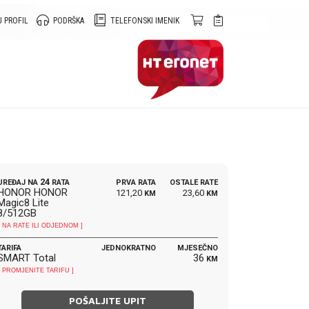
 PROFIL
PODRŠKA
TELEFONSKI IMENIK
24
UREĐAJ NA
RATA
PRVA RATA
OSTALE RATE
HONOR HONOR
121,20
23,60
KM
KM
Magic8 Lite
8/512GB
[ NA RATE ILI ODJEDNOM ]
TARIFA
JEDNOKRATNO
MJESEČNO
SMART Total
36
KM
[ PROMJENITE TARIFU ]
POŠALJITE UPIT