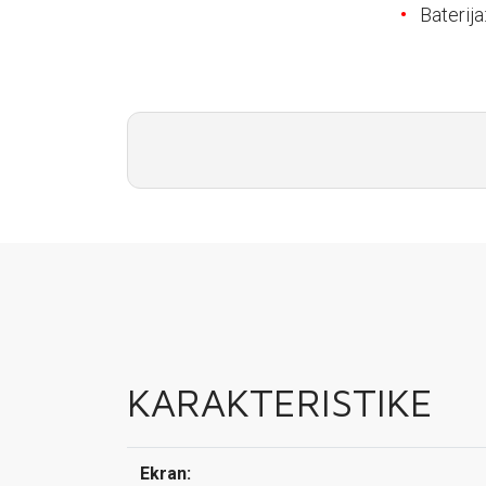
E-RAČUN
Baterij
PODRŠKA
TELEFONSKI IMENIK
KARAKTERISTIKE
Ekran: