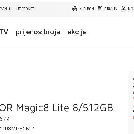
EŠENJA
HT ERONET
KUPI BON
E-RAČUN
MOJ
+TV
prijenos broja
akcije
R Magic8 Lite 8/512GB
 6.79
a: 108MP+5MP