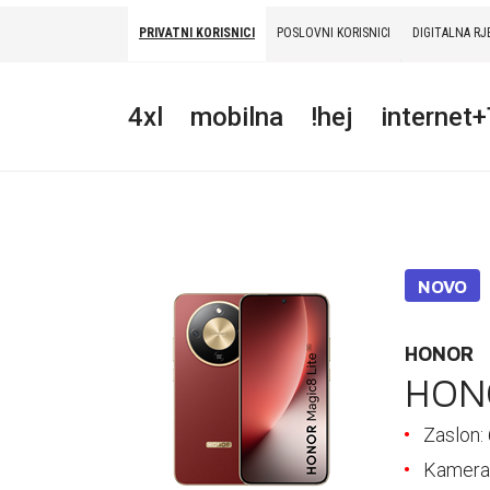
PRIVATNI KORISNICI
POSLOVNI KORISNICI
DIGITALNA RJ
PRIVATNI
POSLOVNI
DIGITALNA RJEŠENJA
HT ERONET
4xl
mobilna
!hej
internet
4XL
MOBILNA
!HEJ
NOVO
INTERNET+TV
PRIJENOS BROJA
HONOR
HONO
AKCIJE
Zaslon:
MOJ PROFIL
Kamer