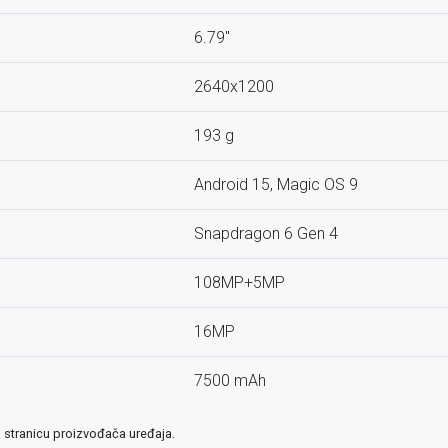
6.79"
2640x1200
193 g
Android 15, Magic OS 9
Snapdragon 6 Gen 4
108MP+5MP
16MP
7500 mAh
u stranicu proizvođača uređaja.