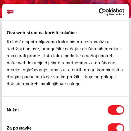
KUPI BON
PRIVATNI
POSLOVNI
DIGITALNA RJEŠENJA
HT ERONET
!hej nazovi me
<< povratak
Ova web-stranica koristi kolačiće
4XL
Omogućuje !hej korisniku slanje besplatne SMS poruke
Kolačiće upotrebljavamo kako bismo personalizirali
osobi kojoj želi reći da ga nazove, ukoliko nema dovoljan
sadržaj i oglase, omogućili značajke društvenih medija i
iznos na računu da bi uspostavili poziv ili poslali SMS.
MOBILNA
Poruku sa sadržajem broja telefona osobe kojoj želite reći da Vas
analizirali promet. Isto tako, podatke o vašoj upotrebi
nazove pošaljite na broj
063 7799
.
naše web-lokacije dijelimo s partnerima za društvene
!HEJ
medije, oglašavanje i analizu, a oni ih mogu kombinirati s
Telefonski broj u SMS poruci treba biti u obliku 063XXXXXX.
Dnevno se može poslati najviše jedna !hej nazovi me poruka.
drugim podacima koje ste im pružili ili koje su prikupili
INTERNET+TV
Usluga vrijedi samo unutar HT ERONET mreže.
dok ste upotrebljavali njihove usluge.
PRIJENOS BROJA
Odabir
AKCIJE
Nužni
pristanka
MOJ PROFIL
Za postavke