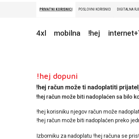
PRIVATNI KORISNICI
POSLOVNI KORISNICI
DIGITALNA RJ
PRIVATNI
POSLOVNI
DIGITALNA RJEŠENJA
HT ERONET
4xl
mobilna
!hej
internet
4XL
MOBILNA
!HEJ
!hej dopuni
INTERNET+TV
!hej račun može ti nadoplatiti prijate
!hej račun može biti nadoplaćen sa bilo k
PRIJENOS BROJA
AKCIJE
!hej korisniku njegov račun može nadoplatiti 
!hej račun može biti nadoplaćen preko je
MOJ PROFIL
Izborniku za nadoplatu !hej računa se pr