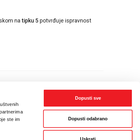
tiskom na
tipku 5
potvrđuje ispravnost
Dopusti sve
ruštvenih
 partnerima
Dopusti odabrano
oje ste im
orisnika
/
Politika kolačića
/
Web dizajn
by THE BIG IDEA LAB
Uskrati