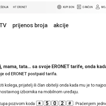
EŠENJA
HT ERONET
KUPI BON
E-RAČUN
MOJ
+TV
prijenos broja
akcije
lj, mama, tata... sa svoje ERONET tarife, onda kada 
oje od ERONET postpaid tarifa.
kolega, prijatelj ili član obitelji onda kada mu je to najpot
dnostavnog izbornika na mobilnom uređaju.
*502#
istupa pozivom koda
. Praćenjem jedno