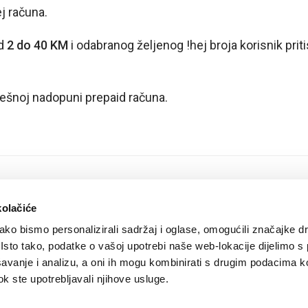
j računa.
od
2 do 40 KM
i odabranog željenog !hej broja korisnik pri
ješnoj nadopuni prepaid računa.
kolačiće
ko bismo personalizirali sadržaj i oglase, omogućili značajke d
. Isto tako, podatke o vašoj upotrebi naše web-lokacije dijelimo s
avanje i analizu, a oni ih mogu kombinirati s drugim podacima k
 dok ste upotrebljavali njihove usluge.
igurnost plaćanja kreditnim karticama
/
Uvjeti korištenja
/
Politika zaštite privatnosti k