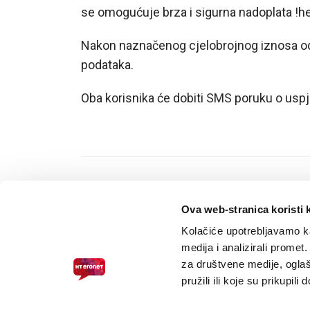
E-RAČUN
se omogućuje brza i sigurna nadoplata !he
PODRŠKA
Nakon naznačenog cjelobrojnog iznosa 
podataka.
TELEFONSKI IMENIK
Oba korisnika će dobiti SMS poruku o usp
Ova web-stranica koristi 
Kolačiće upotrebljavamo ka
PRISTUPAČNOST ZA SLABOVIDNE
medija i analizirali promet
za društvene medije, oglaš
pružili ili koje su prikupili
© 2026.
HT ERONET
. Sva prava pridržana /
Pravne napomene
/
S