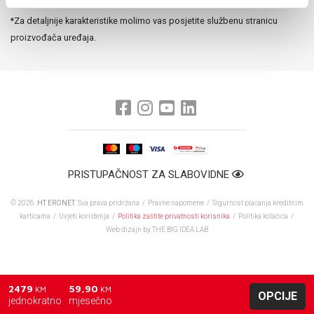
*Za detaljnije karakteristike molimo vas posjetite službenu stranicu
proizvođača uređaja.
PRISTUPAČNOST ZA SLABOVIDNE
© 2026.
HT ERONET
. Sva prava pridržana /
Pravne napomene
/
Sigurnost plaćanja kreditnim
karticama
/
Uvjeti korištenja
/
Politika zaštite privatnosti korisnika
/
Politika kolačića
/
Web dizajn
by THE BIG IDEA LAB
2479
59,90
KM
KM
OPCIJE
jednokratno
mjesečno