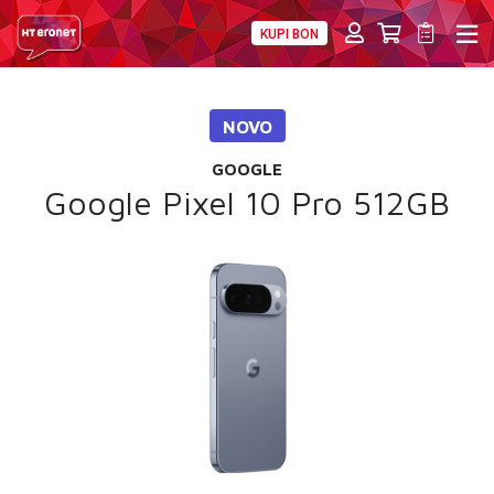
KUPI BON
PRIVATNI
POSLOVNI
DIGITALNA RJEŠENJA
HT ERONET
NOVO
4XL
GOOGLE
MOBILNA
Google Pixel 10 Pro 512GB
!HEJ
INTERNET+TV
PRIJENOS BROJA
AKCIJE
MOJ PROFIL