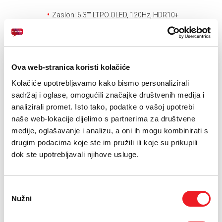
E-RAČUN
Zaslon: 6.3'''' LTPO OLED, 120Hz, HDR10+
PODRŠKA
Kamera: 50MP+48MP+48MP, prednja: 42MP
Baterija: 4870 mAh
TELEFONSKI IMENIK
Ova web-stranica koristi kolačiće
JEDNOKRATNO
MJESEČNO
Kolačiće upotrebljavamo kako bismo personalizirali
UREĐAJ
Google Google Pixel 10
2479
sadržaj i oglase, omogućili značajke društvenih medija i
KM
Pro 512GB
analizirali promet. Isto tako, podatke o vašoj upotrebi
[ NA RATE ILI ODJEDNOM ]
naše web-lokacije dijelimo s partnerima za društvene
TARIFA
medije, oglašavanje i analizu, a oni ih mogu kombinirati s
Kućni Internet M
59,90
KM
drugim podacima koje ste im pružili ili koje su prikupili
[ PROMJENITE TARIFU ]
dok ste upotrebljavali njihove usluge.
UKUPNO:
2479
59,90
KM
KM
jednokratno
mjesečno
Odabir
POŠALJITE UPIT
Nužni
pristanka
/
Gdje mogu kupiti?
Imate pitanja?