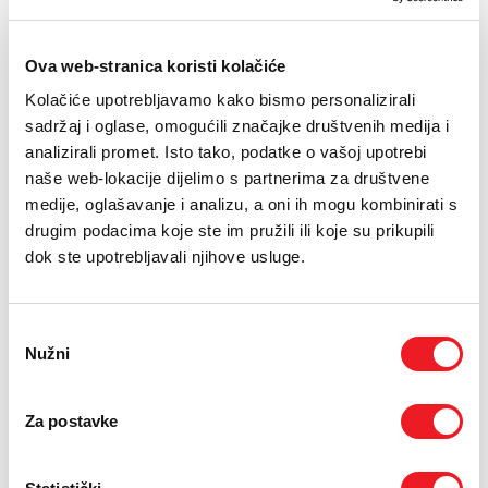
E-RAČUN
Pogonska grupa: Shimano DEORE 1x12
Gume: Maxxis Recon Race 29x2.25
PODRŠKA
Ova web-stranica koristi kolačiće
Kolačiće upotrebljavamo kako bismo personalizirali
TELEFONSKI IMENIK
JEDNOKRATNO
MJESEČNO
sadržaj i oglase, omogućili značajke društvenih medija i
UREĐAJ
GIANT Giant Bicikl XTC
1979
analizirali promet. Isto tako, podatke o vašoj upotrebi
KM
SLR 29 2
naše web-lokacije dijelimo s partnerima za društvene
[ NA RATE ILI ODJEDNOM ]
medije, oglašavanje i analizu, a oni ih mogu kombinirati s
TARIFA
drugim podacima koje ste im pružili ili koje su prikupili
Kućni Internet M
59,90
KM
dok ste upotrebljavali njihove usluge.
[ PROMJENITE TARIFU ]
UKUPNO:
1979
59,90
KM
KM
jednokratno
mjesečno
Odabir
Nužni
pristanka
POŠALJITE UPIT
/
Gdje mogu kupiti?
Imate pitanja?
Za postavke