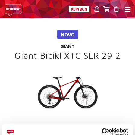
KUPI BON
PRIVATNI
POSLOVNI
DIGITALNA RJEŠENJA
HT ERONET
NOVO
4XL
GIANT
MOBILNA
Giant Bicikl XTC SLR 29 2
!HEJ
INTERNET+TV
PRIJENOS BROJA
AKCIJE
MOJ PROFIL
Okvir:ALUXX-Grade Aluminum