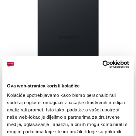
E-RAČUN
PODRŠKA
TELEFONSKI IMENIK
Zaslon: 6.7
Kamera: 50MP+10MP+12MP, prednja: 12MP
Ova web-stranica koristi kolačiće
Baterija: 4900 mAh
Kolačiće upotrebljavamo kako bismo personalizirali
sadržaj i oglase, omogućili značajke društvenih medija i
analizirali promet. Isto tako, podatke o vašoj upotrebi
Drugi uređaji na
naše web-lokacije dijelimo s partnerima za društvene
medije, oglašavanje i analizu, a oni ih mogu kombinirati s
rate
drugim podacima koje ste im pružili ili koje su prikupili