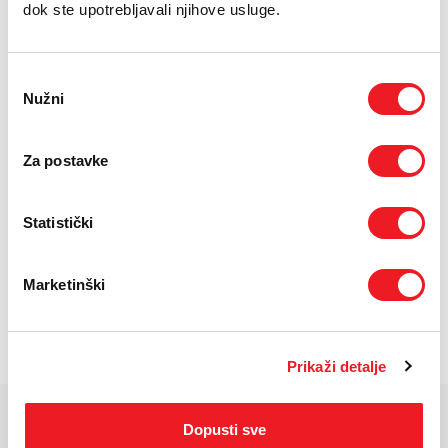
dok ste upotrebljavali njihove usluge.
Uvjeti kupnje
Odabir
Puna cijena: 2879 KM
Nužni
pristanka
ODABERITE BROJ RATA
Za postavke
UREĐAJ
PRVA RATA
OSTALE RATE
NA 12 RATA
624
205
KM
KM
Statistički
UREĐAJ NA
PRVA RATA
OSTALE RATE
24 RATA
521,50
102,50
KM
KM
POŠALJITE UPIT
Marketinški
/
Gdje mogu kupiti?
Imate pitanja?
Prikaži detalje
Dopusti sve
KARAKTERISTIKE