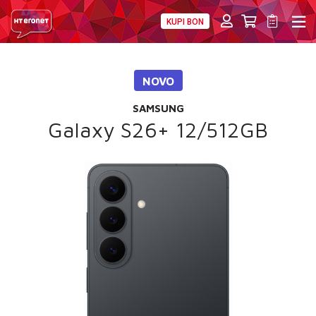
KUPI BON
PRIVATNI
POSLOVNI
DIGITALNA RJEŠENJA
HT ERONET
NOVO
4XL
SAMSUNG
MOBILNA
Galaxy S26+ 12/512GB
!HEJ
INTERNET+TV
PRIJENOS BROJA
AKCIJE
MOJ PROFIL