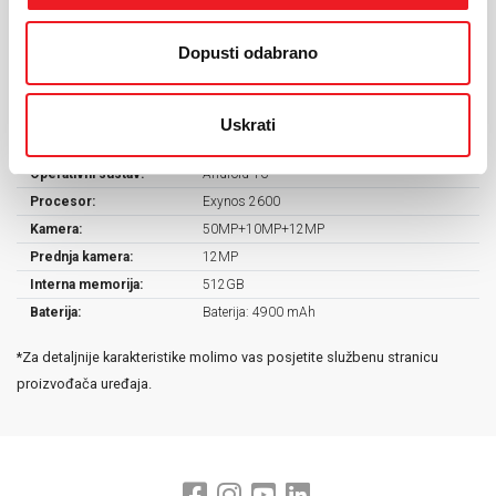
Ekran:
Dynamic LTPO AMOLED 2X, 120Hz
Dopusti odabrano
Veličina ekrana:
6.7"
Rezolucija:
3120x1440
Masa uređaja:
190 g
Uskrati
Dimenzije:
158.4 x 75.8 x 7.3 mm
Operativni sustav:
Android 16
Procesor:
Exynos 2600
Kamera:
50MP+10MP+12MP
Prednja kamera:
12MP
Interna memorija:
512GB
Baterija:
Baterija: 4900 mAh
*Za detaljnije karakteristike molimo vas posjetite službenu stranicu
proizvođača uređaja.