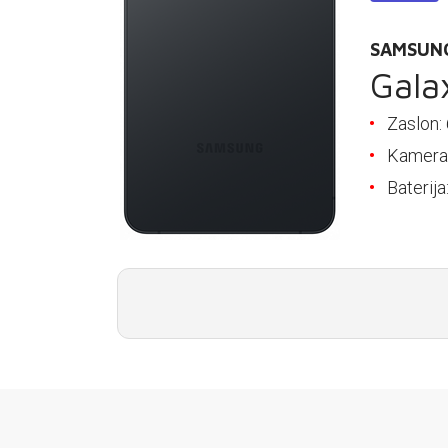
E-RAČUN
SAMSUN
PODRŠKA
Gala
TELEFONSKI IMENIK
Zaslon:
Kamera
Baterij