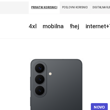
PRIVATNI KORISNICI
POSLOVNI KORISNICI
DIGITALNA RJ
PRIVATNI
POSLOVNI
DIGITALNA RJEŠENJA
HT ERONET
4xl
mobilna
!hej
internet
4XL
MOBILNA
!HEJ
INTERNET+TV
PRIJENOS BROJA
AKCIJE
MOJ PROFIL
NOVO