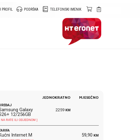
 PROFIL
PODRŠKA
TELEFONSKI IMENIK
JEDNOKRATNO
MJESEČNO
UREĐAJ
Samsung Galaxy
2259
KM
S26+ 12/256GB
[ NA RATE ILI ODJEDNOM ]
TARIFA
Kućni Internet M
59,90
KM