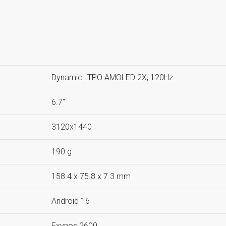
Dynamic LTPO AMOLED 2X, 120Hz
6.7"
3120x1440
190 g
158.4 x 75.8 x 7.3 mm
Android 16
Exynos 2600