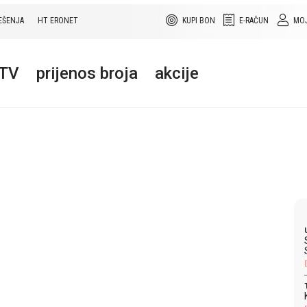
EŠENJA
HT ERONET
KUPI BON
E-RAČUN
MOJ
+TV
prijenos broja
akcije