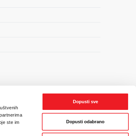
Dopusti sve
ruštvenih
 partnerima
Dopusti odabrano
oje ste im