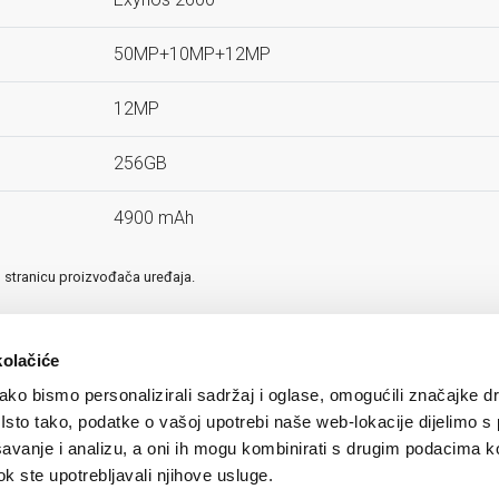
50MP+10MP+12MP
12MP
256GB
4900 mAh
u stranicu proizvođača uređaja.
kolačiće
ko bismo personalizirali sadržaj i oglase, omogućili značajke d
. Isto tako, podatke o vašoj upotrebi naše web-lokacije dijelimo s
avanje i analizu, a oni ih mogu kombinirati s drugim podacima k
 dok ste upotrebljavali njihove usluge.