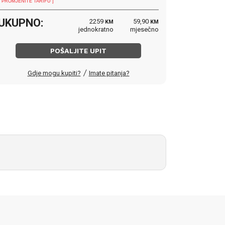
[ PROMJENITE TARIFU ]
UKUPNO:
2259
59,90
KM
KM
jednokratno
mjesečno
POŠALJITE UPIT
/
Gdje mogu kupiti?
Imate pitanja?