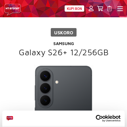
KUPI BON
PRIVATNI
POSLOVNI
DIGITALNA RJEŠENJA
HT ERONET
USKORO
4XL
SAMSUNG
MOBILNA
Galaxy S26+ 12/256GB
!HEJ
INTERNET+TV
PRIJENOS BROJA
AKCIJE
MOJ PROFIL