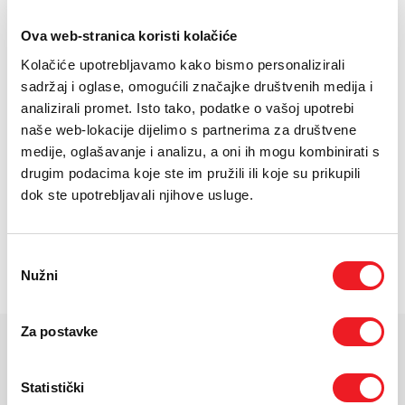
E-RAČUN
Ova web-stranica koristi kolačiće
PODRŠKA
Kolačiće upotrebljavamo kako bismo personalizirali
sadržaj i oglase, omogućili značajke društvenih medija i
TELEFONSKI IMENIK
analizirali promet. Isto tako, podatke o vašoj upotrebi
naše web-lokacije dijelimo s partnerima za društvene
medije, oglašavanje i analizu, a oni ih mogu kombinirati s
drugim podacima koje ste im pružili ili koje su prikupili
dok ste upotrebljavali njihove usluge.
Zaslon: 6.7"AMOLED 2X, 120Hz
Kamera: 50MP+10MP+12MP, prednja: 12MP
Odabir
Nužni
Baterija: 4900 mAh
pristanka
Za postavke
KARAKTERISTIKE
Statistički
Ekran:
Dynamic LTPO AMOLED 2X, 120Hz