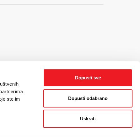
Dopusti sve
ruštvenih
 partnerima
Dopusti odabrano
oje ste im
Uskrati
orisnika
/
Politika kolačića
/
Web dizajn
by THE BIG IDEA LAB