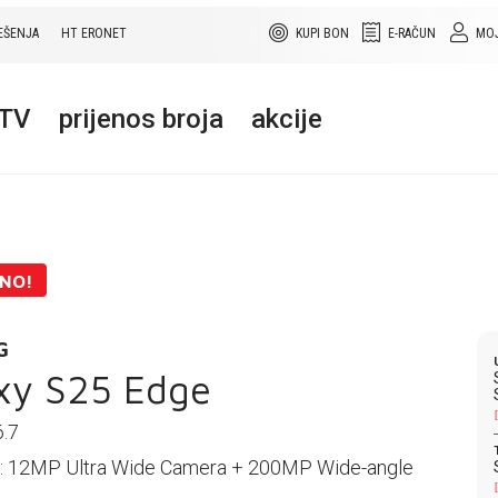
EŠENJA
HT ERONET
KUPI BON
E-RAČUN
MOJ
+TV
prijenos broja
akcije
ENO!
G
xy S25 Edge
6.7
: 12MP Ultra Wide Camera + 200MP Wide-angle