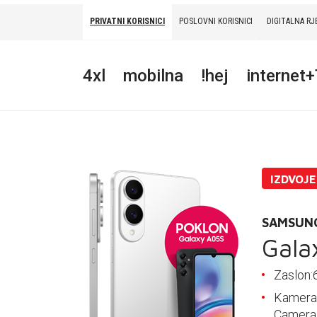
PRIVATNI KORISNICI
POSLOVNI KORISNICI
DIGITALNA RJ
PRIVATNI
POSLOVNI
DIGITALNA RJEŠENJA
HT ERONET
4xl
mobilna
!hej
internet
4XL
MOBILNA
!HEJ
IZDVOJ
INTERNET+TV
PRIJENOS BROJA
SAMSUN
Gala
AKCIJE
Zaslon:
MOJ PROFIL
Kamera
Camera