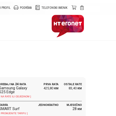
 PROFIL
PODRŠKA
TELEFONSKI IMENIK
24
UREĐAJ NA
RATA
PRVA RATA
OSTALE RATE
Samsung Galaxy
425,80
83,40
KM
KM
S25 Edge
[ NA RATE ILI ODJEDNOM ]
TARIFA
JEDNOKRATNO
MJESEČNO
SMART Surf
28
KM
[ PROMJENITE TARIFU ]