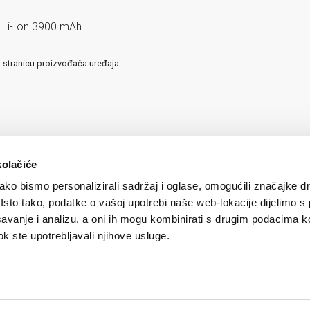
Li-Ion 3900 mAh
u stranicu proizvođača uređaja.
kolačiće
ko bismo personalizirali sadržaj i oglase, omogućili značajke d
. Isto tako, podatke o vašoj upotrebi naše web-lokacije dijelimo s
avanje i analizu, a oni ih mogu kombinirati s drugim podacima k
 dok ste upotrebljavali njihove usluge.
igurnost plaćanja kreditnim karticama
/
Uvjeti korištenja
/
Politika zaštite privatnosti k