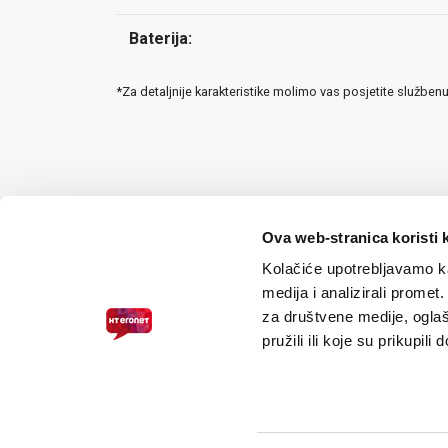
Baterija:
*Za detaljnije karakteristike molimo vas posjetite služben
Ova web-stranica koristi 
Kolačiće upotrebljavamo ka
medija i analizirali promet
za društvene medije, oglaš
pružili ili koje su prikupili
PRISTUPAČNOST ZA SLABOVIDNE
© 2026.
HT ERONET
. Sva prava pridržana /
Pravne napomene
/
S