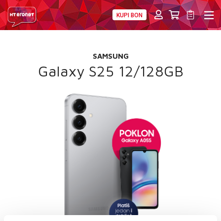
KUPI BON
PRIVATNI
POSLOVNI
DIGITALNA RJEŠENJA
HT ERONET
SAMSUNG
4XL
Galaxy S25 12/128GB
MOBILNA
!HEJ
INTERNET+TV
PRIJENOS BROJA
AKCIJE
MOJ PROFIL