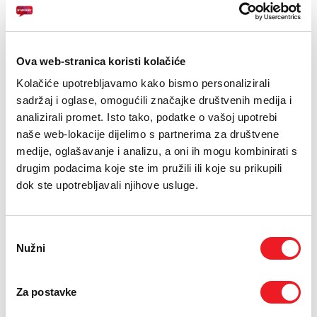
E-RAČUN
PODRŠKA
6.2 inča Dynamic AMOLED 2X
Ova web-stranica koristi kolačiće
TELEFONSKI IMENIK
Kamera 50+12+10 MP, prednja 12 MP
Kolačiće upotrebljavamo kako bismo personalizirali
Baterija 4000 mAh
sadržaj i oglase, omogućili značajke društvenih medija i
analizirali promet. Isto tako, podatke o vašoj upotrebi
naše web-lokacije dijelimo s partnerima za društvene
24
UREĐAJ NA
RATA
PRVA RATA
OSTALE RATE
medije, oglašavanje i analizu, a oni ih mogu kombinirati s
Samsung Galaxy S25
200,10
39,30
KM
KM
12/128GB
drugim podacima koje ste im pružili ili koje su prikupili
[ NA RATE ILI ODJEDNOM ]
dok ste upotrebljavali njihove usluge.
TARIFA
JEDNOKRATNO
MJESEČNO
SMART Surf
28
KM
[ PROMJENITE TARIFU ]
Odabir
Nužni
pristanka
POŠALJITE UPIT
/
Gdje mogu kupiti?
Imate pitanja?
Za postavke