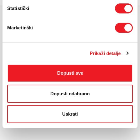
Statistički
KARAKTERISTIKE
Marketinški
Ekran:
Dynamic AMOLED 2X
Veličina ekrana:
6.2 inča
Rezolucija:
2340 x 1080 (FHD+)
Prikaži detalje
Operativni sustav:
Android 15
Procesor:
Qualcomm | SM8750
Dopusti sve
Kamera:
50 MP + 12 MP + 10 MP
Prednja kamera:
12 MP
Dual SIM:
NanoSIM + eSIM
Dopusti odabrano
Baterija:
4000 mAh
Fingerprint
DA
Uskrati
*Za detaljnije karakteristike molimo vas posjetite službenu stranicu
proizvođača uređaja.