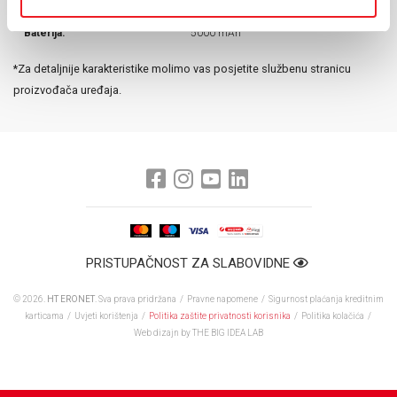
Prednja kamera:
12 MP
Baterija:
5000 mAh
*Za detaljnije karakteristike molimo vas posjetite službenu stranicu
proizvođača uređaja.
PRISTUPAČNOST ZA SLABOVIDNE
© 2026.
HT ERONET
. Sva prava pridržana /
Pravne napomene
/
Sigurnost plaćanja kreditnim
karticama
/
Uvjeti korištenja
/
Politika zaštite privatnosti korisnika
/
Politika kolačića
/
Web dizajn
by THE BIG IDEA LAB