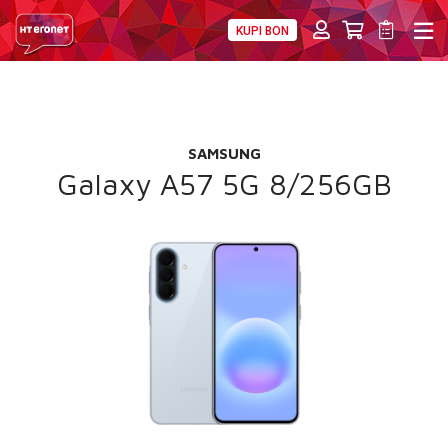
KUPI BON
PRIVATNI
POSLOVNI
DIGITALNA RJEŠENJA
HT ERONET
POKLON
4XL
SAMSUNG
MOBILNA
Galaxy A57 5G 8/256GB
!HEJ
INTERNET+TV
PRIJENOS BROJA
AKCIJE
MOJ PROFIL