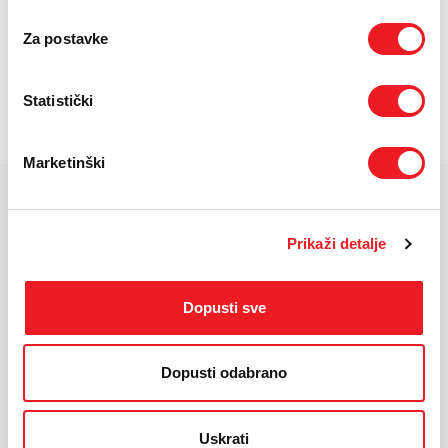
UREĐAJ NA
PRVA RATA
OSTALE RATE
24 RATA
219,20
42,60
KM
KM
Za postavke
POŠALJITE UPIT
Statistički
/
Gdje mogu kupiti?
Imate pitanja?
Marketinški
KARAKTERISTIKE
Prikaži detalje
Ekran:
Super AMOLED+, 120Hz
Veličina ekrana:
6.7"
Dopusti sve
Rezolucija:
2340x1080
Masa uređaja:
179g
Dimenzije:
161.5 x 76.8 x 6.9 mm
Dopusti odabrano
Operativni sustav:
Android 16,One UI 8.5
Procesor:
Exynos 1680
Kamera:
50 MP + 12 MP + 5 MP
Uskrati