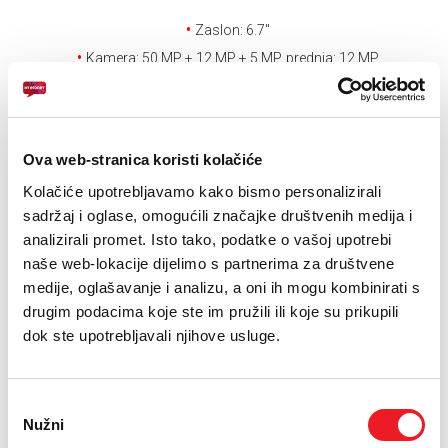
E-RAČUN
Zaslon: 6.7''
PODRŠKA
Kamera: 50 MP + 12 MP + 5 MP, prednja: 12 MP
Baterija: 5000 mAh
TELEFONSKI IMENIK
Drugi uređaji na
Ova web-stranica koristi kolačiće
Kolačiće upotrebljavamo kako bismo personalizirali
rate
sadržaj i oglase, omogućili značajke društvenih medija i
analizirali promet. Isto tako, podatke o vašoj upotrebi
Uvjeti kupnje
naše web-lokacije dijelimo s partnerima za društvene
medije, oglašavanje i analizu, a oni ih mogu kombinirati s
drugim podacima koje ste im pružili ili koje su prikupili
Puna cijena: 1199 KM
dok ste upotrebljavali njihove usluge.
ODABERITE BROJ RATA
Odabir
UREĐAJ
PRVA RATA
OSTALE RATE
NA 12 RATA
260,70
85,30
KM
KM
Nužni
pristanka