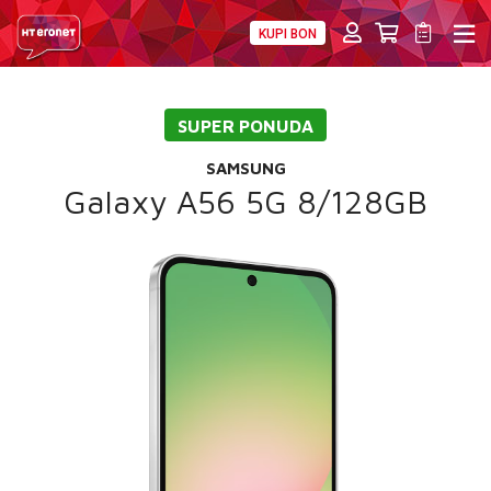
KUPI BON
PRIVATNI
POSLOVNI
DIGITALNA RJEŠENJA
HT ERONET
SUPER PONUDA
4XL
SAMSUNG
MOBILNA
Galaxy A56 5G 8/128GB
!HEJ
INTERNET+TV
PRIJENOS BROJA
AKCIJE
MOJ PROFIL