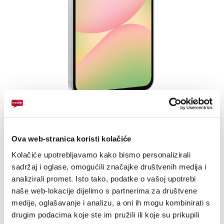
E-RAČUN
PODRŠKA
TELEFONSKI IMENIK
Super AMOLED 6,7 inča, 120Hz, HDR10+, 1200 nits
Android 15, One UI 7
Ova web-stranica koristi kolačiće
Exynos 1580 Octa-core(4 nm)
Kolačiće upotrebljavamo kako bismo personalizirali
sadržaj i oglase, omogućili značajke društvenih medija i
analizirali promet. Isto tako, podatke o vašoj upotrebi
24
UREĐAJ NA
RATA
PRVA RATA
OSTALE RATE
Samsung Galaxy A56 5G
158,30
30,90
naše web-lokacije dijelimo s partnerima za društvene
KM
KM
8/128GB
medije, oglašavanje i analizu, a oni ih mogu kombinirati s
[ NA RATE ILI ODJEDNOM ]
drugim podacima koje ste im pružili ili koje su prikupili
TARIFA
JEDNOKRATNO
MJESEČNO