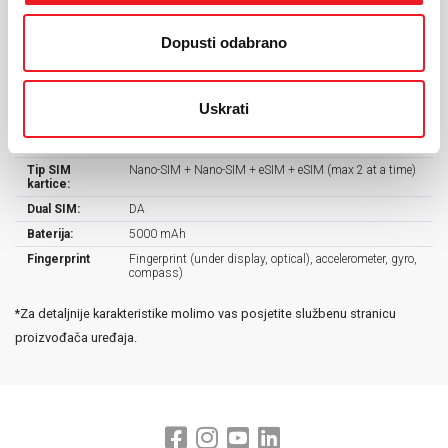
Dimenzije:
162.2 x 77.5 x 7.4 mm
Operativni
Android 15
Dopusti odabrano
sustav:
Procesor:
Exynos 1580 (4 nm)
Kamera:
50 MP, f/1.8, (wide), 1/1.56", 1.0µm, PDAF, OIS +
12MP + 5 MP
Uskrati
Prednja
12 MP, f/2.2, (wide)
kamera:
Tip SIM
Nano-SIM + Nano-SIM + eSIM + eSIM (max 2 at a time)
kartice:
Dual SIM:
DA
Baterija:
5000 mAh
Fingerprint
Fingerprint (under display, optical), accelerometer, gyro,
compass)
*Za detaljnije karakteristike molimo vas posjetite službenu stranicu
proizvođača uređaja.