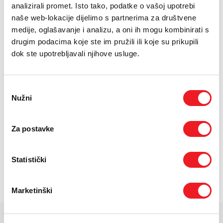
rate
analizirali promet. Isto tako, podatke o vašoj upotrebi
naše web-lokacije dijelimo s partnerima za društvene
Uvjeti kupnje
medije, oglašavanje i analizu, a oni ih mogu kombinirati s
drugim podacima koje ste im pružili ili koje su prikupili
dok ste upotrebljavali njihove usluge.
Puna cijena: 529 KM
ODABERITE BROJ RATA
Odabir
Nužni
UREĐAJ
PRVA RATA
OSTALE RATE
pristanka
NA 12 RATA
115,40
37,60
KM
KM
UREĐAJ NA
PRVA RATA
OSTALE RATE
Za postavke
24 RATA
96,60
18,80
KM
KM
POŠALJITE UPIT
Statistički
/
Gdje mogu kupiti?
Imate pitanja?
Marketinški