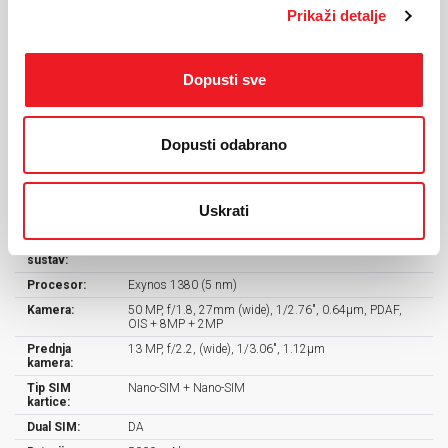
KARAKTERISTIKE
Prikaži detalje
Ekran:
Super AMOLED, 120Hz
Dopusti sve
Veličina
6.7 inches, 110.2 cm2 (~86.7% screen-to-body ratio)
ekrana:
Rezolucija:
1080 x 2340 pixels, 19.5:9 ratio (~385 ppi density)
Masa
200G
Dopusti odabrano
uređaja:
Visina
164
uređaja:
Uskrati
Dimenzije:
164 x 77.5 x 7.7 mm
Operativni
Android 15, One UI 7
sustav:
Procesor:
Exynos 1380 (5 nm)
Kamera:
50 MP, f/1.8, 27mm (wide), 1/2.76", 0.64µm, PDAF,
OIS + 8MP + 2MP
Prednja
13 MP, f/2.2, (wide), 1/3.06", 1.12µm
kamera:
Tip SIM
Nano-SIM + Nano-SIM
kartice:
Dual SIM:
DA