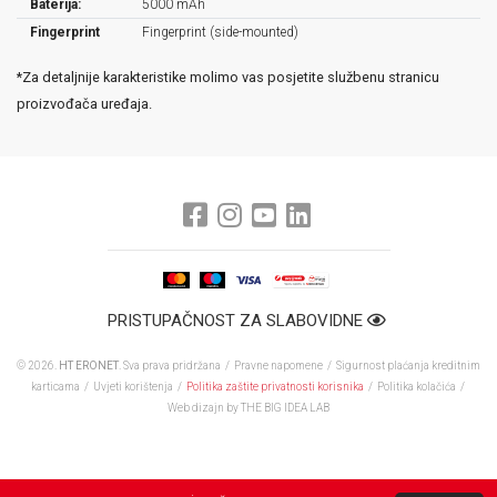
Baterija:
5000 mAh
Fingerprint
Fingerprint (side-mounted)
*Za detaljnije karakteristike molimo vas posjetite službenu stranicu
proizvođača uređaja.
PRISTUPAČNOST ZA SLABOVIDNE
© 2026.
HT ERONET
. Sva prava pridržana /
Pravne napomene
/
Sigurnost plaćanja kreditnim
karticama
/
Uvjeti korištenja
/
Politika zaštite privatnosti korisnika
/
Politika kolačića
/
Web dizajn
by THE BIG IDEA LAB