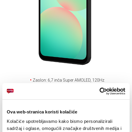
E-RAČUN
PODRŠKA
TELEFONSKI IMENIK
Zaslon: 6,7 inča Super AMOLED, 120Hz
Always-on display
Kamera: 50MP +8MP + 2MP
Ova web-stranica koristi kolačiće
Drugi uređaji na
Kolačiće upotrebljavamo kako bismo personalizirali
sadržaj i oglase, omogućili značajke društvenih medija i