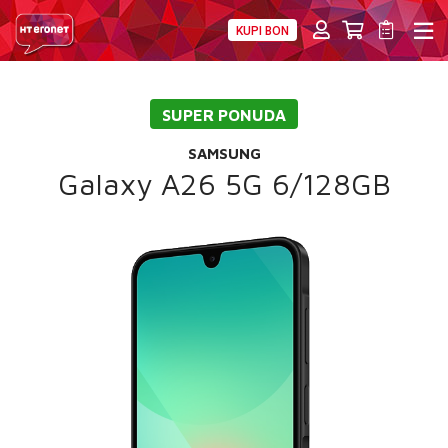
KUPI BON
PRIVATNI
POSLOVNI
DIGITALNA RJEŠENJA
HT ERONET
SUPER PONUDA
4XL
SAMSUNG
MOBILNA
Galaxy A26 5G 6/128GB
!HEJ
INTERNET+TV
PRIJENOS BROJA
AKCIJE
MOJ PROFIL