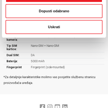
Dimenzije:
164 x 77.5 x 7.7 mm
Dopusti odabrano
Operativni
Android 15, One UI 7
sustav:
Procesor:
Exynos 1380 (5 nm)
Uskrati
Kamera:
50 MP, f/1.8, 27mm (wide), 1/2.76", 0.64µm, PDAF,
OIS + 8MP + 2MP
Prednja
13 MP, f/2.2, (wide), 1/3.06", 1.12µm
kamera:
Tip SIM
Nano-SIM + Nano-SIM
kartice:
Dual SIM:
DA
Baterija:
5000 mAh
Fingerprint
Fingerprint (side-mounted)
*Za detaljnije karakteristike molimo vas posjetite službenu stranicu
proizvođača uređaja.