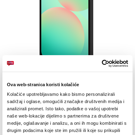
E-RAČUN
PODRŠKA
TELEFONSKI IMENIK
Zaslon: 6,7 inča Super AMOLED, 120Hz
Ova web-stranica koristi kolačiće
Always-on display
Kolačiće upotrebljavamo kako bismo personalizirali
Kamera: 50MP +8MP + 2MP
sadržaj i oglase, omogućili značajke društvenih medija i
analizirali promet. Isto tako, podatke o vašoj upotrebi
naše web-lokacije dijelimo s partnerima za društvene
24
UREĐAJ NA
RATA
PRVA RATA
OSTALE RATE
medije, oglašavanje i analizu, a oni ih mogu kombinirati s
Samsung Galaxy A26 5G
58,70
11,10
KM
KM
6/128GB
drugim podacima koje ste im pružili ili koje su prikupili
[ NA RATE ILI ODJEDNOM ]