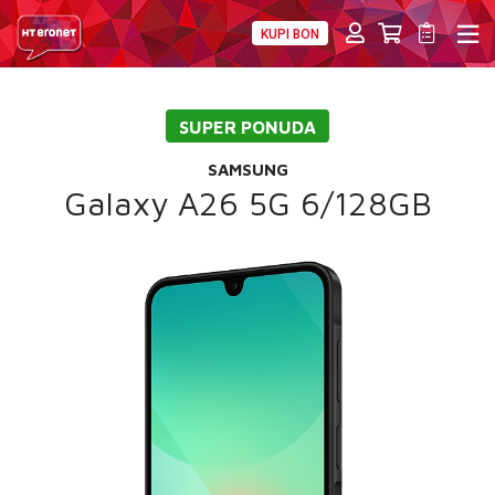
KUPI BON
PRIVATNI
POSLOVNI
DIGITALNA RJEŠENJA
HT ERONET
SUPER PONUDA
4XL
SAMSUNG
MOBILNA
Galaxy A26 5G 6/128GB
!HEJ
INTERNET+TV
PRIJENOS BROJA
AKCIJE
MOJ PROFIL