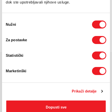
dok ste upotrebljavali njihove usluge.
TARIFA
JEDNOKRATNO
MJESEČNO
SMART Surf
28
KM
[ PROMJENITE TARIFU ]
Odabir
Nužni
pristanka
POŠALJITE UPIT
/
Gdje mogu kupiti?
Imate pitanja?
Za postavke
Statistički
KARAKTERISTIKE
Marketinški
Ekran:
Super AMOLED, 120Hz
Veličina
6.7 inches, 110.2 cm2 (~86.7% screen-to-body ratio)
ekrana:
Prikaži detalje
Rezolucija:
1080 x 2340 pixels, 19.5:9 ratio (~385 ppi density)
Masa
200G
uređaja:
Dopusti sve
Visina
164
uređaja: