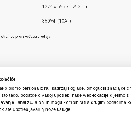
1274 x 595 x 1292mm
360Wh (10Ah)
u stranicu proizvođača uređaja.
kolačiće
ko bismo personalizirali sadržaj i oglase, omogućili značajke d
. Isto tako, podatke o vašoj upotrebi naše web-lokacije dijelimo s
avanje i analizu, a oni ih mogu kombinirati s drugim podacima k
 dok ste upotrebljavali njihove usluge.