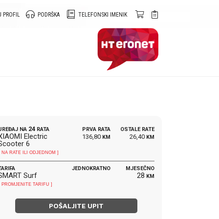
 PROFIL
PODRŠKA
TELEFONSKI IMENIK
24
UREĐAJ NA
RATA
PRVA RATA
OSTALE RATE
XIAOMI Electric
136,80
26,40
KM
KM
Scooter 6
[ NA RATE ILI ODJEDNOM ]
TARIFA
JEDNOKRATNO
MJESEČNO
SMART Surf
28
KM
[ PROMJENITE TARIFU ]
POŠALJITE UPIT