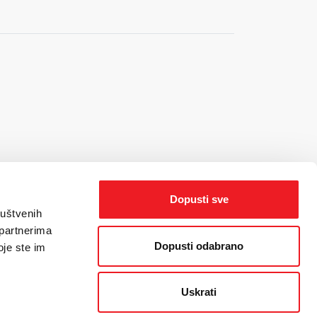
Dopusti sve
ruštvenih
 partnerima
Dopusti odabrano
oje ste im
Uskrati