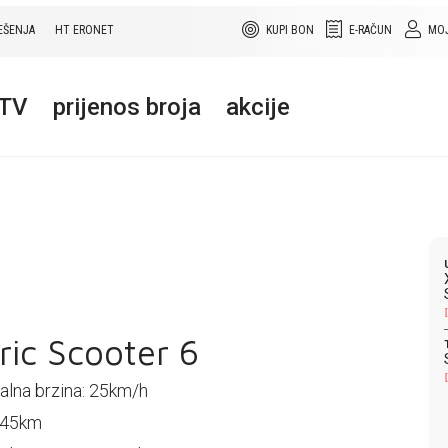
EŠENJA
HT ERONET
KUPI BON
E-RAČUN
MOJ
+TV
prijenos broja
akcije
ric Scooter 6
lna brzina: 25km/h
 45km