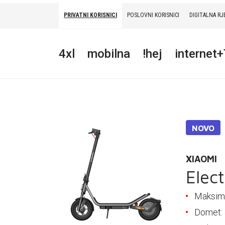
PRIVATNI KORISNICI
POSLOVNI KORISNICI
DIGITALNA RJ
PRIVATNI
POSLOVNI
DIGITALNA RJEŠENJA
HT ERONET
4xl
mobilna
!hej
internet
4XL
MOBILNA
!HEJ
NOVO
INTERNET+TV
PRIJENOS BROJA
XIAOMI
Elect
AKCIJE
Maksima
MOJ PROFIL
Domet: