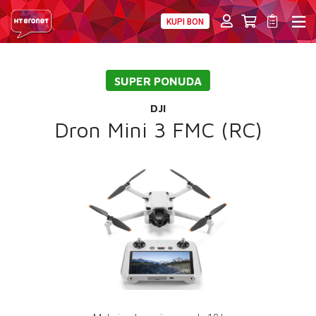
KUPI BON
PRIVATNI
POSLOVNI
DIGITALNA RJEŠENJA
HT ERONET
SUPER PONUDA
4XL
DJI
MOBILNA
Dron Mini 3 FMC (RC)
!HEJ
INTERNET+TV
PRIJENOS BROJA
AKCIJE
MOJ PROFIL