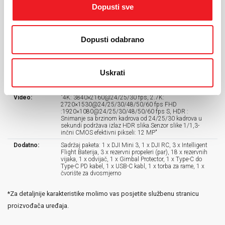
podataka:
upravljačem), 5,5 MB/s (sa DJI RC) Wi-Fi 5: 25 MB/s*
Dopusti sve
Izmjereno u laboratorijskom okruženju sa malim
smetnjama u zemljama/regionima koji podržavaju i 2,4
GHz i 5,8 GHz, sa snimkom sačuvanim na SD kartici.
Brzine preuzimanja mogu varirati ovisno o stvarnim
uvjetima."
Dopusti odabrano
Povezivost:
"FCC: 10 km, CE: 6 km, SRRC: 6 km, MIC: 6 km
Izmjereno u neometanom vanjskom okruženju bez
smetnji. Gornji podaci pokazuju najdalji domet
komunikacije za jednosmjerne, nepovratne letove prema
Uskrati
svakom standardu. Tokom leta obratite pažnju na RTH
podsjetnike u aplikaciji DJI Fly."
Video:
"4K: 3840×2160@24/25/30 fps, 2.7K:
2720×1530@24/25/30/48/50/60 fps FHD
:1920×1080@24/25/30/48/50/60 fps S, HDR :
Snimanje sa brzinom kadrova od 24/25/30 kadrova u
sekundi podržava izlaz HDR slika.Senzor slike 1/1,3-
inčni CMOS efektivni pikseli: 12 MP"
Dodatno:
Sadržaj paketa: 1 x DJI Mini 3, 1 x DJI RC, 3 x Intelligent
Flight Baterija, 3 x rezervni propeleri (par), 18 x rezervnih
vijaka, 1 x odvijač, 1 x Gimbal Protector, 1 x Type-C do
Type-C PD kabel, 1 x USB-C kabl, 1 x torba za rame, 1 x
čvorište za dvosmjerno
*Za detaljnije karakteristike molimo vas posjetite službenu stranicu
proizvođača uređaja.