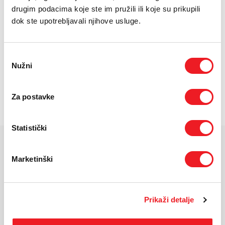
drugim podacima koje ste im pružili ili koje su prikupili
dok ste upotrebljavali njihove usluge.
Odabir
Play
Nužni
pristanka
Za postavke
01:43
Play
Mute
Settings
Enter
fulls
Statistički
KARAKTERISTIKE
Marketinški
Masa
248 g
uređaja:
Dimenzije:
"Preklopljeno (bez propelera): 148×90×62 mm (D×Š×V)
Prikaži detalje
Rasklopljeno (sa propelerima): 251×362×72 mm
(D×Š×V)"
Prijenos
"DJI O2: 5,5 MB/s (sa DJI RC-N1 daljinskim