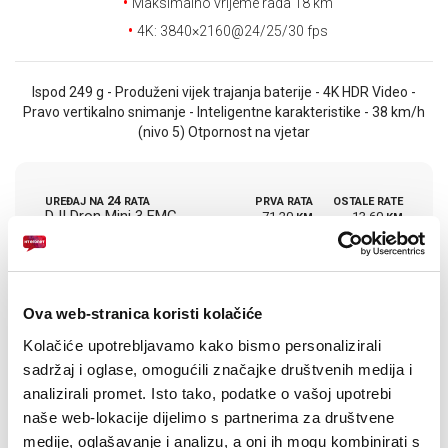
E-RAČUN
Maksimalno vrijeme rada 18 km
4K: 3840×2160@24/25/30 fps
PODRŠKA
Ispod 249 g - Produženi vijek trajanja baterije - 4K HDR Video -
TELEFONSKI IMENIK
Pravo vertikalno snimanje - Inteligentne karakteristike - 38 km/h
(nivo 5) Otpornost na vjetar
24
UREĐAJ NA
RATA
PRVA RATA
OSTALE RATE
DJI Dron Mini 3 FMC
71,20
13,60
KM
KM
(RC)
[ NA RATE ILI ODJEDNOM ]
TARIFA
JEDNOKRATNO
MJESEČNO
SMART Elite
103
KM
Ova web-stranica koristi kolačiće
[ PROMJENITE TARIFU ]
Kolačiće upotrebljavamo kako bismo personalizirali
POŠALJITE UPIT
sadržaj i oglase, omogućili značajke društvenih medija i
analizirali promet. Isto tako, podatke o vašoj upotrebi
naše web-lokacije dijelimo s partnerima za društvene
medije, oglašavanje i analizu, a oni ih mogu kombinirati s