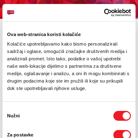
KUPI BON
PRIVATNI
POSLOVNI
DIGITALNA RJEŠENJA
HT ERONET
Dodatne usluge
Ova web-stranica koristi kolačiće
4XL
Dodatne usluge koje možete koristiti na svom kućnom
Kolačiće upotrebljavamo kako bismo personalizirali
telefonu. Saznajte koje i kako ih koristiti.
sadržaj i oglase, omogućili značajke društvenih medija i
MOBILNA
analizirali promet. Isto tako, podatke o vašoj upotrebi
TELEFONSKI PRIKLJUČAK
TARIFNI MODELI
naše web-lokacije dijelimo s partnerima za društvene
!HEJ
DODATNE USLUGE
medije, oglašavanje i analizu, a oni ih mogu kombinirati s
drugim podacima koje ste im pružili ili koje su prikupili
INTERNET+TV
Odaberite kategoriju dodatnih usluga:
dok ste upotrebljavali njihove usluge.
Za sve vrste priključaka
PRIJENOS BROJA
Za analogni telefonski priključak
Za ISDN telefonski priključak
Odabir
AKCIJE
Nužni
pristanka
Govorni automati i posebne usluge
MOJ PROFIL
Važni telefonski brojevi
Za postavke