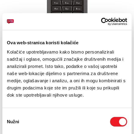
E-RAČUN
PODRŠKA
TELEFONSKI IMENIK
Ova web-stranica koristi kolačiće
Zaslon: 2.4'''' TFT LCD, 320x240
Kamera: 2MP
Kolačiće upotrebljavamo kako bismo personalizirali
sadržaj i oglase, omogućili značajke društvenih medija i
Baterija: Li-Po 1800 mAh
analizirali promet. Isto tako, podatke o vašoj upotrebi
naše web-lokacije dijelimo s partnerima za društvene
JEDNOKRATNO
MJESEČNO
medije, oglašavanje i analizu, a oni ih mogu kombinirati s
UREĐAJ
drugim podacima koje ste im pružili ili koje su prikupili
Crosscall Crosscall Core
9
KM
S5
dok ste upotrebljavali njihove usluge.
[ NA RATE ILI ODJEDNOM ]
TARIFA
Kućni Internet M
59,90
KM
Odabir
[ PROMJENITE TARIFU ]
Nužni
pristanka
UKUPNO:
9
59,90
KM
KM