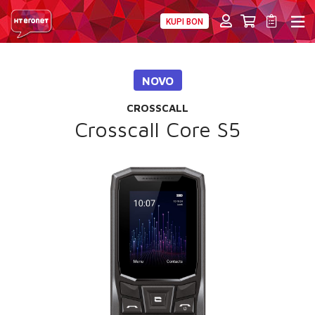
KUPI BON
PRIVATNI
POSLOVNI
DIGITALNA RJEŠENJA
HT ERONET
NOVO
4XL
CROSSCALL
MOBILNA
Crosscall Core S5
!HEJ
INTERNET+TV
PRIJENOS BROJA
AKCIJE
MOJ PROFIL