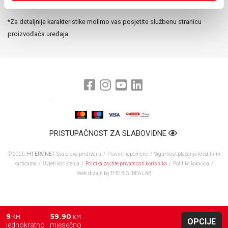
Baterija:
1800 mAh
*Za detaljnije karakteristike molimo vas posjetite službenu stranicu
proizvođača uređaja.
PRISTUPAČNOST ZA SLABOVIDNE
© 2026.
HT ERONET
. Sva prava pridržana /
Pravne napomene
/
Sigurnost plaćanja kreditnim
karticama
/
Uvjeti korištenja
/
Politika zaštite privatnosti korisnika
/
Politika kolačića
/
Web dizajn
by THE BIG IDEA LAB
9
59,90
KM
KM
OPCIJE
jednokratno
mjesečno