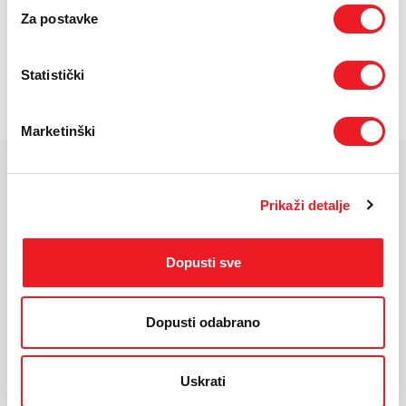
jednokratno
mjesečno
Za postavke
POŠALJITE UPIT
Statistički
/
Gdje mogu kupiti?
Imate pitanja?
Marketinški
KARAKTERISTIKE
Prikaži detalje
Ekran:
TFT
Veličina ekrana:
2.4"
Dopusti sve
Rezolucija:
240 x 320
Masa uređaja:
146 g
Dimenzije:
140.00 x 62.00 x 14.70 mm
Dopusti odabrano
Procesor:
Unisoc T127
Tip SIM kartice:
nanoSIM, nanoSIM
Uskrati
Dual SIM:
DA