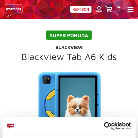
KUPI BON
PRIVATNI
POSLOVNI
DIGITALNA RJEŠENJA
HT ERONET
SUPER PONUDA
4XL
BLACKVIEW
MOBILNA
Blackview Tab A6 Kids
!HEJ
INTERNET+TV
PRIJENOS BROJA
AKCIJE
MOJ PROFIL