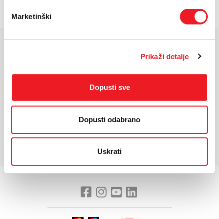
Marketinški
KARAKTERISTIKE
Prikaži detalje
Veličina ekrana:
10,1"
Dopusti sve
Dimenzije:
242,7x161,5x8,5
Operativni sustav:
Android 14, Doke OS 4.0
Baterija:
5100 mAh
Dopusti odabrano
*Za detaljnije karakteristike molimo vas posjetite službenu stranicu
proizvođača uređaja.
Uskrati