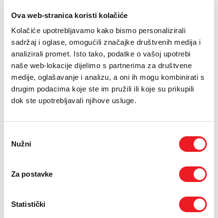
E-RAČUN
Ova web-stranica koristi kolačiće
Zaslon: 10,1"
PODRŠKA
Kolačiće upotrebljavamo kako bismo personalizirali
Kamera: 8MP, prednja 5MP
sadržaj i oglase, omogućili značajke društvenih medija i
TELEFONSKI IMENIK
Baterija: 5100 mAh
analizirali promet. Isto tako, podatke o vašoj upotrebi
naše web-lokacije dijelimo s partnerima za društvene
medije, oglašavanje i analizu, a oni ih mogu kombinirati s
JEDNOKRATNO
MJESEČNO
drugim podacima koje ste im pružili ili koje su prikupili
UREĐAJ
Blackview Blackview Tab
dok ste upotrebljavali njihove usluge.
A6 Kids
[ NA RATE ILI ODJEDNOM ]
TARIFA
Odabir
Kućni Internet M
59,90
KM
Nužni
pristanka
[ PROMJENITE TARIFU ]
UKUPNO:
jednokratno
59,90
KM
Za postavke
mjesečno
POŠALJITE UPIT
Statistički
/
Gdje mogu kupiti?
Imate pitanja?