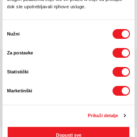
E-RAČUN
dok ste upotrebljavali njihove usluge.
U cijenu su uračunati dostava na kućnu adresu i ugradnja
PODRŠKA
klima uređaja! Demontaža postojećih uređaja nije uključena u
cijenu!Detaljne specifikacije uređaja preuzmite na poveznici
Odabir
TELEFONSKI IMENIK
https://bit.ly/hteronet-CHArctic
Nužni
pristanka
Za postavke
KARAKTERISTIKE
Statistički
Masa uređaja:
Unutrašnja jedinica 10 kg, vanjska 30 kg
Dimenzije:
unut.845x275x200, vanj.763x540x320
Marketinški
Dodatno:
R32, A++ energetska efikasnost
*Za detaljnije karakteristike molimo vas posjetite službenu stranicu
proizvođača uređaja.
Prikaži detalje
Dopusti sve