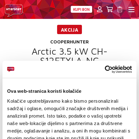
KUPI BON
PRIVATNI
POSLOVNI
DIGITALNA RJEŠENJA
HT ERONET
AKCIJA
4XL
COOPERHUNTER
Arctic 3.5 kW CH-
MOBILNA
S12FTXLA-NG
!HEJ
INTERNET+TV
Ova web-stranica koristi kolačiće
PRIJENOS BROJA
Kolačiće upotrebljavamo kako bismo personalizirali
sadržaj i oglase, omogućili značajke društvenih medija i
AKCIJE
Hlađenje od -15 C do +43 C, Grijanje od -25 C do +24 C
analizirali promet. Isto tako, podatke o vašoj upotrebi
naše web-lokacije dijelimo s partnerima za društvene
Hlađenje/grijanje 3,50/3,67 kW
MOJ PROFIL
medije, oglašavanje i analizu, a oni ih mogu kombinirati s
Napomena: U cijenu je uključena ugradnja do 5m
drugim podacima koje ste im pružili ili koje su prikupili