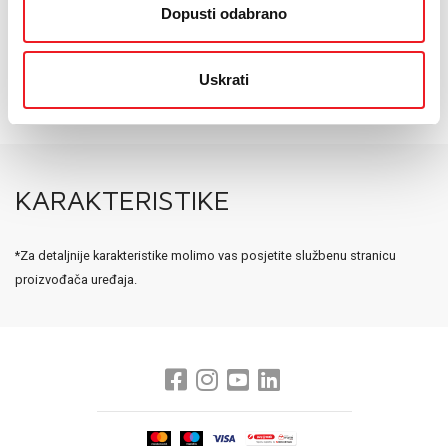
Dopusti odabrano
• Dobijte savršenu mikropjenu s pomoću parne pjenilice My
LatteArt
• Koristite svoje omiljene šalice ili čaše zahvaljujući uklonjivom
podlošku za kapanje
Uskrati
• Elegantan, moderan aparat s profinjenom metalnom završnom
obradom
KARAKTERISTIKE
*Za detaljnije karakteristike molimo vas posjetite službenu stranicu
proizvođača uređaja.