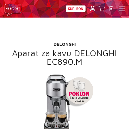
KUPI BON
PRIVATNI
POSLOVNI
DIGITALNA RJEŠENJA
HT ERONET
POKLON
4XL
DELONGHI
MOBILNA
Aparat za kavu DELONGHI
EC890.M
!HEJ
INTERNET+TV
PRIJENOS BROJA
AKCIJE
MOJ PROFIL