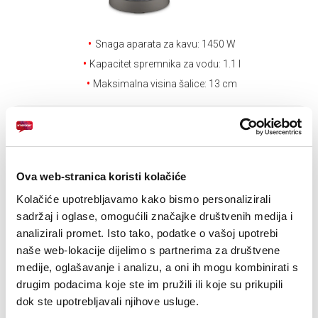
E-RAČUN
PODRŠKA
Snaga aparata za kavu: 1450 W
Kapacitet spremnika za vodu: 1.1 l
TELEFONSKI IMENIK
Maksimalna visina šalice: 13 cm
Drugi uređaji na
rate
Ova web-stranica koristi kolačiće
Kolačiće upotrebljavamo kako bismo personalizirali
Uvjeti kupnje
sadržaj i oglase, omogućili značajke društvenih medija i
analizirali promet. Isto tako, podatke o vašoj upotrebi
Puna cijena: 499 KM
naše web-lokacije dijelimo s partnerima za društvene
medije, oglašavanje i analizu, a oni ih mogu kombinirati s
ODABERITE BROJ RATA
drugim podacima koje ste im pružili ili koje su prikupili
dok ste upotrebljavali njihove usluge.
UREĐAJ
PRVA RATA
OSTALE RATE