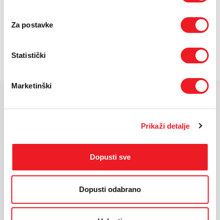
UREĐAJ NA
PRVA RATA
OSTALE RATE
24 RATA
236,40
46,20
KM
KM
Za postavke
POŠALJITE UPIT
/
Gdje mogu kupiti?
Imate pitanja?
Statistički
Marketinški
KARAKTERISTIKE
Prikaži detalje
Ekran:
AMOLED, 120Hz
Veličina ekrana:
6.57"
Rezolucija:
2728x1264
Dopusti sve
Masa uređaja:
185 g
Dimenzije:
156 x 74.7 x 7.8 mm
Dopusti odabrano
Operativni sustav:
Android 16, MagicOS 10
Procesor:
Snapdragon 7 Gen 4
Kamera:
200 MP+12MP