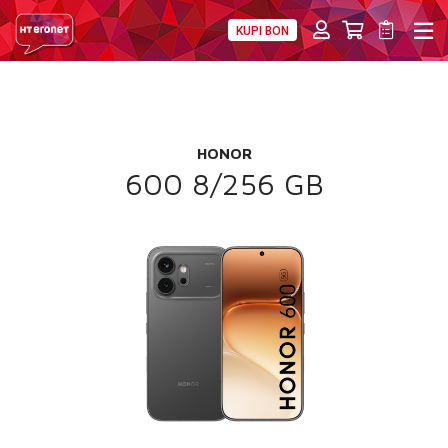
KUPI BON
PRIVATNI
POSLOVNI
DIGITALNA RJEŠENJA
HT ERONET
POKLON
4XL
HONOR
MOBILNA
600 8/256 GB
!HEJ
INTERNET+TV
PRIJENOS BROJA
AKCIJE
MOJ PROFIL