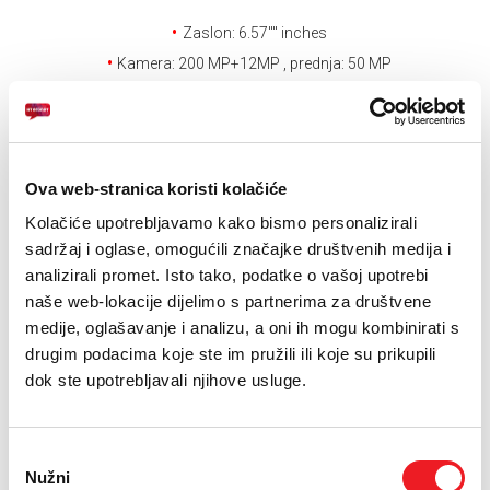
E-RAČUN
Zaslon: 6.57'''' inches
PODRŠKA
Kamera: 200 MP+12MP , prednja: 50 MP
Baterija: 6400 mAh
TELEFONSKI IMENIK
Drugi uređaji na
Ova web-stranica koristi kolačiće
rate
Kolačiće upotrebljavamo kako bismo personalizirali
sadržaj i oglase, omogućili značajke društvenih medija i
analizirali promet. Isto tako, podatke o vašoj upotrebi
Uvjeti kupnje
naše web-lokacije dijelimo s partnerima za društvene
medije, oglašavanje i analizu, a oni ih mogu kombinirati s
Puna cijena: 1299 KM
drugim podacima koje ste im pružili ili koje su prikupili
dok ste upotrebljavali njihove usluge.
ODABERITE BROJ RATA
UREĐAJ
PRVA RATA
OSTALE RATE
Odabir
NA 12 RATA
281,50
92,50
KM
KM
Nužni
pristanka