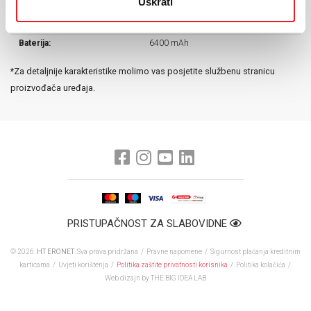
Uskrati
Prednja kamera:
50 MP
Dual SIM:
DA
Baterija:
6400 mAh
*Za detaljnije karakteristike molimo vas posjetite službenu stranicu
proizvođača uređaja.
PRISTUPAČNOST ZA SLABOVIDNE
© 2026.
HT ERONET
. Sva prava pridržana /
Pravne napomene
/
Sigurnost plaćanja kreditnim
karticama
/
Uvjeti korištenja
/
Politika zaštite privatnosti korisnika
/
Politika kolačića
/
Web dizajn
by THE BIG IDEA LAB