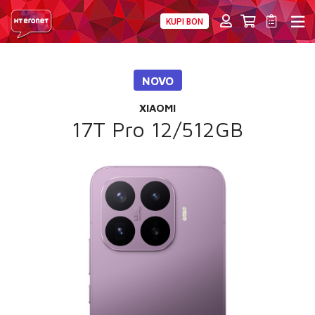
KUPI BON
PRIVATNI
POSLOVNI
DIGITALNA RJEŠENJA
HT ERONET
NOVO
4XL
XIAOMI
MOBILNA
17T Pro 12/512GB
!HEJ
INTERNET+TV
PRIJENOS BROJA
AKCIJE
MOJ PROFIL