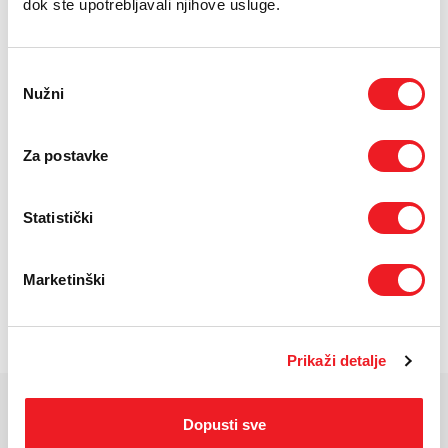
dok ste upotrebljavali njihove usluge.
Uvjeti kupnje
Odabir
Puna cijena: 1999 KM
Nužni
pristanka
ODABERITE BROJ RATA
Za postavke
UREĐAJ
PRVA RATA
OSTALE RATE
NA 12 RATA
433,70
142,30
KM
KM
UREĐAJ NA
PRVA RATA
OSTALE RATE
Statistički
24 RATA
363,70
71,10
KM
KM
POŠALJITE UPIT
Marketinški
/
Gdje mogu kupiti?
Imate pitanja?
Prikaži detalje
KARAKTERISTIKE
Dopusti sve