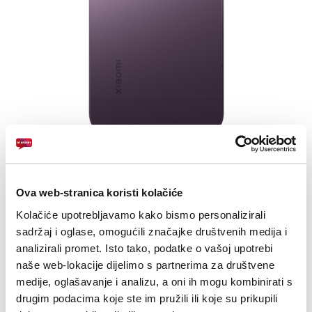
E-RAČUN
PODRŠKA
TELEFONSKI IMENIK
Zaslon: 6.83
Kamera: 50MP+50MP+12MP, Prednja: 32MP
Ova web-stranica koristi kolačiće
Baterija: 7000 mAh
Kolačiće upotrebljavamo kako bismo personalizirali
sadržaj i oglase, omogućili značajke društvenih medija i
Drugi uređaji na
analizirali promet. Isto tako, podatke o vašoj upotrebi
naše web-lokacije dijelimo s partnerima za društvene
rate
medije, oglašavanje i analizu, a oni ih mogu kombinirati s
drugim podacima koje ste im pružili ili koje su prikupili