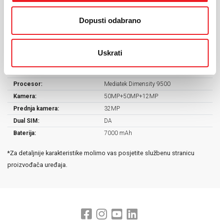
Ekran:
AMOLED 144Hz
Dopusti odabrano
Veličina ekrana:
6.83"
Rezolucija:
2772x1280
Masa uređaja:
219 g
Uskrati
Dimenzije:
162.2 x 77.5 x 8.3 mm
Operativni sustav:
Android 16, HyperOS 3
Procesor:
Mediatek Dimensity 9500
Kamera:
50MP+50MP+12MP
Prednja kamera:
32MP
Dual SIM:
DA
Baterija:
7000 mAh
*Za detaljnije karakteristike molimo vas posjetite službenu stranicu
proizvođača uređaja.