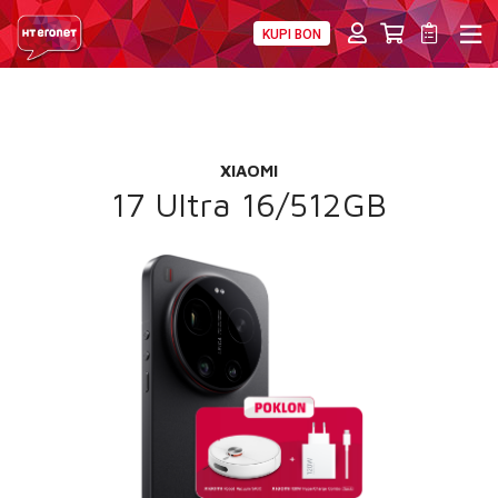
KUPI BON
PRIVATNI
POSLOVNI
DIGITALNA RJEŠENJA
HT ERONET
POKLON
4XL
XIAOMI
MOBILNA
17 Ultra 16/512GB
!HEJ
INTERNET+TV
PRIJENOS BROJA
AKCIJE
MOJ PROFIL