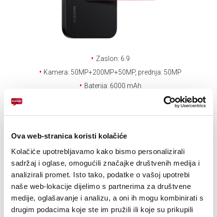
E-RAČUN
PODRŠKA
TELEFONSKI IMENIK
Zaslon: 6.9
Kamera: 50MP+200MP+50MP, prednja: 50MP
Baterija: 6000 mAh
Kupovinom uređaja Xiaomi 17 Ultra 16/512GB na poklon dobivate
Xiaomi Robot Vacuum S40C + Xiaomi 120W HyperCharge Combo.
Promocija traje od 9.3.2026. do isteka zaliha poklona.
Ova web-stranica koristi kolačiće
Kolačiće upotrebljavamo kako bismo personalizirali
sadržaj i oglase, omogućili značajke društvenih medija i
Drugi uređaji na
analizirali promet. Isto tako, podatke o vašoj upotrebi
naše web-lokacije dijelimo s partnerima za društvene
rate
medije, oglašavanje i analizu, a oni ih mogu kombinirati s
drugim podacima koje ste im pružili ili koje su prikupili