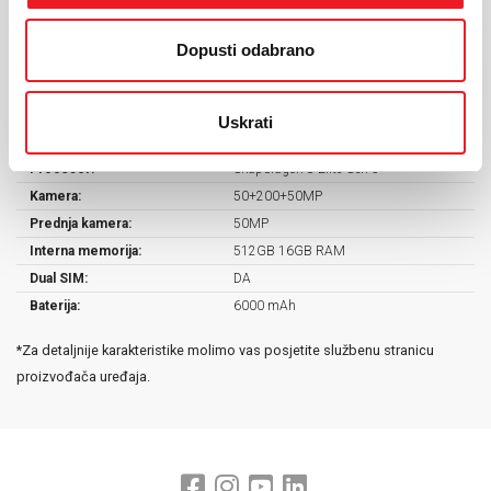
Ekran:
AMOLED
Veličina ekrana:
6.9"
Dopusti odabrano
Rezolucija:
2608x1200
Masa uređaja:
218.4 g
Dimenzije:
162.9 x 77.6 x 8.3 mm
Uskrati
Operativni sustav:
Android 16, HyperOS 3
Procesor:
Snapdragon 8 Elite Gen 5
Kamera:
50+200+50MP
Prednja kamera:
50MP
Interna memorija:
512GB 16GB RAM
Dual SIM:
DA
Baterija:
6000 mAh
*Za detaljnije karakteristike molimo vas posjetite službenu stranicu
proizvođača uređaja.