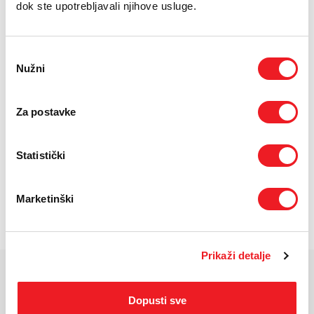
Uvjeti kupnje
dok ste upotrebljavali njihove usluge.
Puna cijena: 2899 KM
Odabir
Nužni
pristanka
ODABERITE BROJ RATA
UREĐAJ
PRVA RATA
OSTALE RATE
Za postavke
NA 12 RATA
628,60
206,40
KM
KM
UREĐAJ NA
PRVA RATA
OSTALE RATE
24 RATA
525,40
103,20
KM
KM
Statistički
POŠALJITE UPIT
Marketinški
/
Gdje mogu kupiti?
Imate pitanja?
Prikaži detalje
KARAKTERISTIKE
Dopusti sve