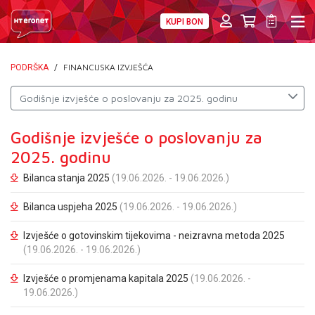
KUPI BON
PRIVATNI
POSLOVNI
DIGITALNA RJEŠENJA
HT ERONET
FINANCIJSKA IZVJEŠĆA
PODRŠKA
/
MOJ PROFIL
Godišnje izvješće o poslovanju za 2025. godinu
E-RAČUN
Godišnje izvješće o poslovanju za
2025. godinu
PODRŠKA
Bilanca stanja 2025
(19.06.2026. - 19.06.2026.)
TELEFONSKI IMENIK
Bilanca uspjeha 2025
(19.06.2026. - 19.06.2026.)
Izvješće o gotovinskim tijekovima - neizravna metoda 2025
(19.06.2026. - 19.06.2026.)
Izvješće o promjenama kapitala 2025
(19.06.2026. -
19.06.2026.)