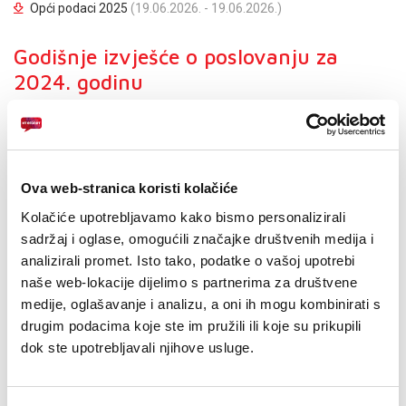
Opći podaci 2025
(19.06.2026. - 19.06.2026.)
Godišnje izvješće o poslovanju za
2024. godinu
Bilanca stanja 2024
Bilanca uspjeha 2024
Izvješće o gotovinskim tijekovima - neizravna metoda 2024
Ova web-stranica koristi kolačiće
Kolačiće upotrebljavamo kako bismo personalizirali
Izvješće o promjenama kapitala 2024
sadržaj i oglase, omogućili značajke društvenih medija i
Opći podaci 2024
analizirali promet. Isto tako, podatke o vašoj upotrebi
naše web-lokacije dijelimo s partnerima za društvene
Godišnje izvješće o poslovanju za
medije, oglašavanje i analizu, a oni ih mogu kombinirati s
drugim podacima koje ste im pružili ili koje su prikupili
2023. godinu
dok ste upotrebljavali njihove usluge.
Bilanca stanja 2023
Bilanca uspjeha 2023