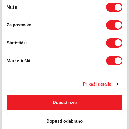
Odabir
Nužni
pristanka
Izvješće o gotovinskim tijekovima - neizravna metoda 2023
Izvješće o promjenama u kapitalu 2023
Za postavke
Opći podaci 2023
Statistički
Godišnje izvješće o poslovanju za
2022. godinu
Marketinški
Bilanca stanja 2022
Bilanca uspjeha 2022
Prikaži detalje
Izvješće o gotovinskim tijekovima - neizravna metoda 2022
Izvješće o promjenama u kapitalu 2022
Dopusti sve
Opći podaci 2022
Dopusti odabrano
Zabilješke 2022