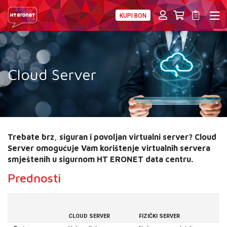
KUPI BON
PRIVATNI
POSLOVNI
DIGITALNA RJEŠENJA
HT ERONET
HT ERONET DATA CENTAR
Cloud Server
SIGURNOST
POSLOVNA RJEŠENJA
LICENCE
Trebate brz, siguran i povoljan virtualni server? Cloud
Server omogućuje Vam korištenje virtualnih servera
AKCIJE
smještenih u sigurnom HT ERONET data centru.
Prednosti
MOJ PROFIL
E-RAČUN
CLOUD SERVER
FIZIČKI SERVER