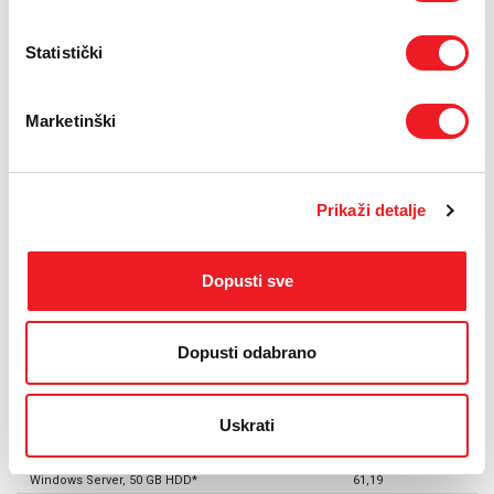
mjesečne naknade. Dio mjesečne naknade koji može biti predmet
zahtjeva je 5% mjesečne naknade za svakih 0,1% dodatnog
prekida ispod garantirane razine dostupnosti usluge. Za
Statistički
dostupnost usluge nižu od 98% na mjesečnoj razini, Korisnik može
zahtijevati povrat cjelokupne mjesečne naknade.
Marketinški
Ugovaranje i aktivacija
ugovorni odnosi za uslugu Cloud Server se sklapaju na
neodređeno vrijeme
podnošenjem zahtjeva i potpisivanjem ugovora, korisniku se
Prikaži detalje
garantira aktivacija usluge u roku od 7 dana
obavijest o aktivaciji usluge, kao i potrebnim podacima za
Dopusti sve
pristup virtualnom poslužitelju korisnik će zaprimiti na e-mail
adresu kontakt osobe (administratora servera)
Cjenik
Dopusti odabrano
Uskrati
Mjesečna naknada za paket OS i HDD
Cijena (KM)
Linux, 30 GB HDD
15,76
Windows Server, 50 GB HDD*
61,19