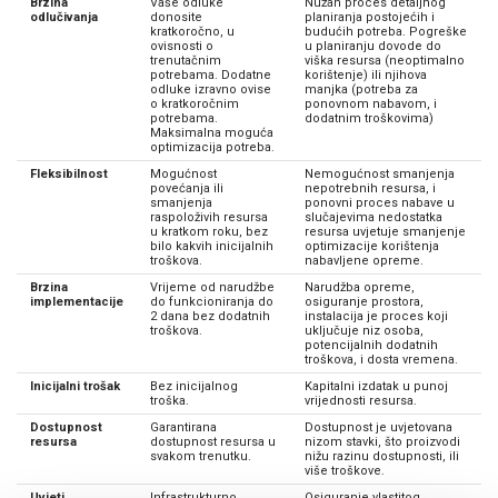
Brzina
PODRŠKA
Vaše odluke
Nužan proces detaljnog
odlučivanja
donosite
planiranja postojećih i
kratkoročno, u
budućih potreba. Pogreške
ovisnosti o
u planiranju dovode do
TELEFONSKI IMENIK
trenutačnim
viška resursa (neoptimalno
potrebama. Dodatne
korištenje) ili njihova
odluke izravno ovise
manjka (potreba za
o kratkoročnim
ponovnom nabavom, i
potrebama.
dodatnim troškovima)
Maksimalna moguća
optimizacija potreba.
Fleksibilnost
Mogućnost
Nemogućnost smanjenja
povećanja ili
nepotrebnih resursa, i
smanjenja
ponovni proces nabave u
raspoloživih resursa
slučajevima nedostatka
u kratkom roku, bez
resursa uvjetuje smanjenje
bilo kakvih inicijalnih
optimizacije korištenja
troškova.
nabavljene opreme.
Brzina
Vrijeme od narudžbe
Narudžba opreme,
implementacije
do funkcioniranja do
osiguranje prostora,
2 dana bez dodatnih
instalacija je proces koji
troškova.
uključuje niz osoba,
potencijalnih dodatnih
troškova, i dosta vremena.
Inicijalni trošak
Bez inicijalnog
Kapitalni izdatak u punoj
troška.
vrijednosti resursa.
Dostupnost
Garantirana
Dostupnost je uvjetovana
resursa
dostupnost resursa u
nizom stavki, što proizvodi
svakom trenutku.
nižu razinu dostupnosti, ili
više troškove.
Uvjeti
Infrastrukturno
Osiguranje vlastitog