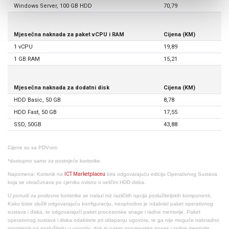
Windows Server, 100 GB HDD
70,79
Mjesečna naknada za paket vCPU i RAM
Cijena (KM)
1 vCPU
19,89
1 GB RAM
15,21
Mjesečna naknada za dodatni disk
Cijena (KM)
HDD Basic, 50 GB
8,78
HDD Fast, 50 GB
17,55
SSD, 50GB
43,88
Cijene su sa PDV-om
*dostupno samo za postojeće korisnike
Napomena: Korisnik na
ICT Marketplaceu
bira odgovarajuću ediciju Operativnog Sustava
koja se obračunava po cjeniku ovisno o veličini HDD diska.
U ponudi za poslovne korisnike se nalazi niz različitih opcija poslužiteljskih komponenti.
Kako biste složili odgovarajuću konfiguraciju, neophodno je odabrati paket operativnog
sustava i diska, te odgovarajući paket procesorske snage i radne memorije. Paket
operativnog sustava i diska odabirete pri sklapanju ugovora, te ga nije moguće naknadno
promijeniti na poslužitelju u uporabi, dok je paket procesorske snage i radne memorije