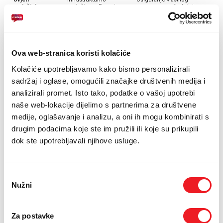
smještaja
smješten u Eronet
procesa za koji plaćate
data centru koji
dodatne troškove
ispunjava najviše
(klimatizacija, električna
standarde u više
energija, sigurnost
kategorija.
prostora).
Ova web-stranica koristi kolačiće
Tehničke karakteristike
Kolačiće upotrebljavamo kako bismo personalizirali
sadržaj i oglase, omogućili značajke društvenih medija i
Tehnički parametri
analizirali promet. Isto tako, podatke o vašoj upotrebi
brzina sučelja prema internetu 10 Mbit/s
naše web-lokacije dijelimo s partnerima za društvene
brzina sučelja među virtualnim poslužiteljima jednog korisnika
medije, oglašavanje i analizu, a oni ih mogu kombinirati s
1000 Mbit/s
drugim podacima koje ste im pružili ili koje su prikupili
sigurnosna pohrana podataka (backup) za svaki disk, jednom u
dok ste upotrebljavali njihove usluge.
24h, uključeno u cijenu naknade
antivirusna zaštita, opcijski dostupna korisnicima, uključena u
cijenu
Odabir
Garancija dostupnosti
Nužni
pristanka
Za uslugu Cloud Server, HT Mostar garantira dostupnost usluge na
razini
99,9%
. U slučaju nedostupnosti usluge zbog neplaniranih i
nepredviđenih prekida rada, korisnik može zahtijevati povrat dijela
Za postavke