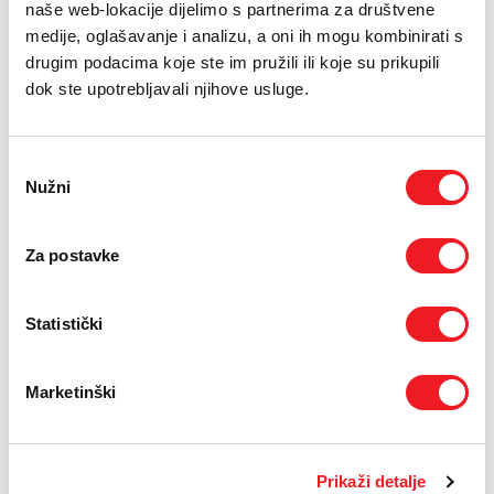
PODRŠKA
naše web-lokacije dijelimo s partnerima za društvene
Usluga
Firewall Business
osigurava zaštitu korisničke
medije, oglašavanje i analizu, a oni ih mogu kombinirati s
komunikacije putem interneta, a time i zaštitu mrežnih i
TELEFONSKI IMENIK
drugim podacima koje ste im pružili ili koje su prikupili
računalnih resursa korisnika stalnog pristupa internetu.
dok ste upotrebljavali njihove usluge.
SAZNAJTE VIŠE
Odabir
Nužni
pristanka
Za postavke
Statistički
Marketinški
FIREWALL PREMIUM
Usluga
Firewall Premium
ujedinjuje brz i pouzdan stalni
pristup internetu i upravljivu firewall zaštitu te pruža
Prikaži detalje