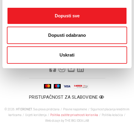
mogućnost uvezivanja udaljenih lokacija putem inteneta ili
direktnom vezom.
Dopusti sve
SAZNAJTE VIŠE
Dopusti odabrano
Uskrati
PRISTUPAČNOST ZA SLABOVIDNE
© 2026.
HT ERONET
. Sva prava pridržana /
Pravne napomene
/
Sigurnost plaćanja kreditnim
karticama
/
Uvjeti korištenja
/
Politika zaštite privatnosti korisnika
/
Politika kolačića
/
Web dizajn
by THE BIG IDEA LAB