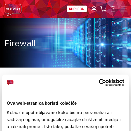
KUPI BON
PRIVATNI
POSLOVNI
DIGITALNA RJEŠENJA
HT ERONET
HT ERONET DATA CENTAR
Firewall
SIGURNOST
POSLOVNA RJEŠENJA
LICENCE
AKCIJE
Ova web-stranica koristi kolačiće
MOJ PROFIL
Kolačiće upotrebljavamo kako bismo personalizirali
E-RAČUN
sadržaj i oglase, omogućili značajke društvenih medija i
analizirali promet. Isto tako, podatke o vašoj upotrebi
FIREWALL BUSINESS