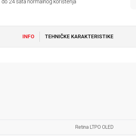
a: do 24 sata normalnog korištenja
INFO
TEHNIČKE KARAKTERISTIKE
Retina LTPO OLED