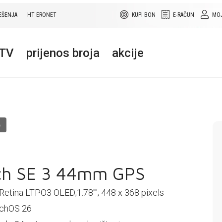
EŠENJA
HT ERONET
KUPI BON
E-RAČUN
MOJ
+TV
prijenos broja
akcije
O
ch SE 3 44mm GPS
Retina LTPO3 OLED;1.78''''; 448 x 368 pixels
tchOS 26