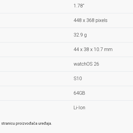
1.78''
448 x 368 pixels
32.9 g
44 x 38 x 10.7 mm
watchOS 26
S10
64GB
Li-Ion
u stranicu proizvođača uređaja.