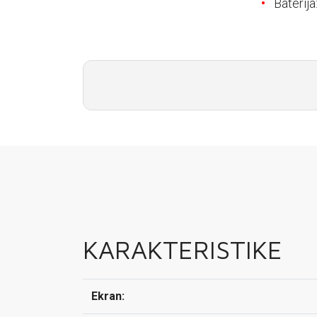
Baterij
E-RAČUN
PODRŠKA
TELEFONSKI IMENIK
KARAKTERISTIKE
Ekran: