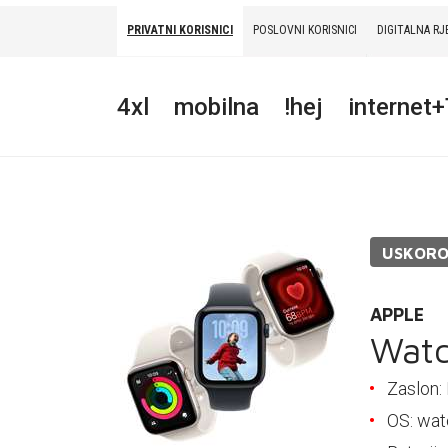
PRIVATNI KORISNICI
POSLOVNI KORISNICI
DIGITALNA RJ
PRIVATNI
POSLOVNI
DIGITALNA RJEŠENJA
HT ERONET
4xl
mobilna
!hej
internet
4XL
MOBILNA
!HEJ
USKOR
INTERNET+TV
PRIJENOS BROJA
APPLE
Wat
AKCIJE
Zaslon: 
MOJ PROFIL
OS: wa