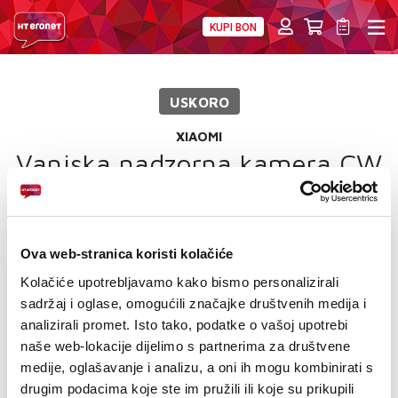
KUPI BON
PRIVATNI
POSLOVNI
DIGITALNA RJEŠENJA
HT ERONET
USKORO
4XL
XIAOMI
MOBILNA
Vanjska nadzorna kamera CW
400
!HEJ
INTERNET+TV
Ova web-stranica koristi kolačiće
PRIJENOS BROJA
Kolačiće upotrebljavamo kako bismo personalizirali
sadržaj i oglase, omogućili značajke društvenih medija i
AKCIJE
analizirali promet. Isto tako, podatke o vašoj upotrebi
naše web-lokacije dijelimo s partnerima za društvene
MOJ PROFIL
medije, oglašavanje i analizu, a oni ih mogu kombinirati s
drugim podacima koje ste im pružili ili koje su prikupili