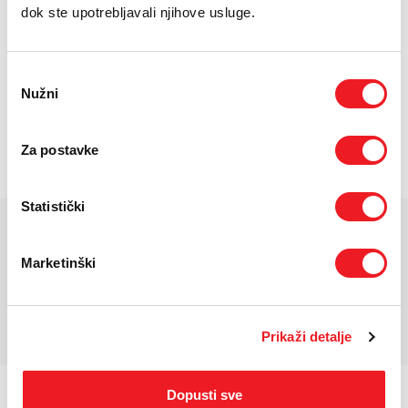
E-RAČUN
dok ste upotrebljavali njihove usluge.
PODRŠKA
Odabir
TELEFONSKI IMENIK
Nužni
pristanka
Rezolucija: 2560 x 1440
Vodootpornost IP66
Za postavke
Povezivanje Wi-Fi 2.4 GHz
Statistički
KARAKTERISTIKE
Marketinški
*Za detaljnije karakteristike molimo vas posjetite službenu stranicu
proizvođača uređaja.
Prikaži detalje
Dopusti sve