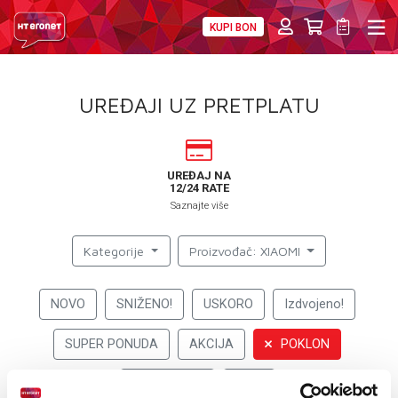
KUPI BON
PRIVATNI
POSLOVNI
DIGITALNA RJEŠENJA
HT ERONET
UREĐAJI UZ PRETPLATU
4XL
MOBILNA
UREĐAJ NA
12/24 RATE
!HEJ
Saznajte više
INTERNET+TV
Kategorije
Proizvođač: XIAOMI
PRIJENOS BROJA
NOVO
SNIŽENO!
USKORO
Izdvojeno!
AKCIJE
SUPER PONUDA
AKCIJA
POKLON
MOJ PROFIL
PROMOCIJA
eSIM