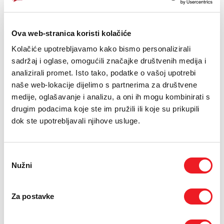
E-RAČUN
PODRŠKA
Ova web-stranica koristi kolačiće
Kolačiće upotrebljavamo kako bismo personalizirali
TELEFONSKI IMENIK
sadržaj i oglase, omogućili značajke društvenih medija i
analizirali promet. Isto tako, podatke o vašoj upotrebi
naše web-lokacije dijelimo s partnerima za društvene
medije, oglašavanje i analizu, a oni ih mogu kombinirati s
drugim podacima koje ste im pružili ili koje su prikupili
XIAOMI
XIAOMI
dok ste upotrebljavali njihove usluge.
17 Ultra 16/512GB
Redmi Pad 2 4G
8/256GB + Poklon
POKLON
cover
Odabir
2569
Nužni
KM
pristanka
POKLON
SMART GOLD
419
KM
Za postavke
USPOREDI
SMART SURF