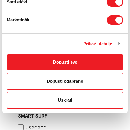
USPOREDI
Statistički
Marketinški
Prikaži detalje
Dopusti sve
XIAOMI
Xiaomi Redmi 15C
Dopusti odabrano
8/256GB
POKLON
Uskrati
229
KM
SMART SURF
USPOREDI