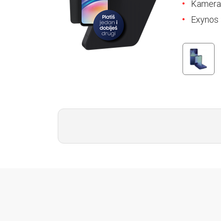
E-RAČUN
Kamera
Exynos 
PODRŠKA
TELEFONSKI IMENIK