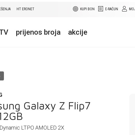
EŠENJA
HT ERONET
KUPI BON
E-RAČUN
MOJ
+TV
prijenos broja
akcije
O
G
ung Galaxy Z Flip7
12GB
: Dynamic LTPO AMOLED 2X