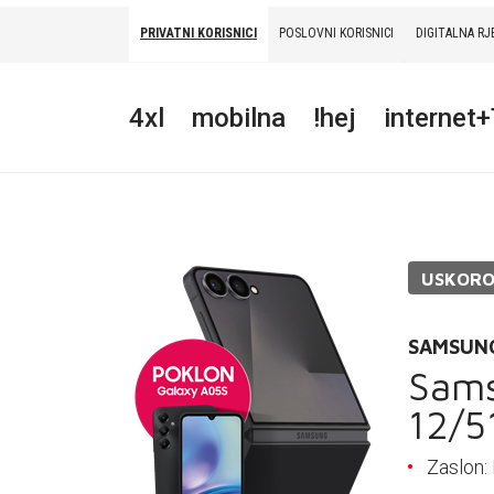
PRIVATNI KORISNICI
POSLOVNI KORISNICI
DIGITALNA RJ
PRIVATNI
POSLOVNI
DIGITALNA RJEŠENJA
HT ERONET
4xl
mobilna
!hej
internet
4XL
MOBILNA
!HEJ
USKOR
INTERNET+TV
PRIJENOS BROJA
SAMSUN
Sams
AKCIJE
12/5
MOJ PROFIL
Zaslon