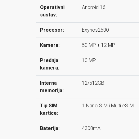
Operativni
Android 16
sustav:
Procesor:
Exynos2500
Kamera:
50 MP + 12 MP
Prednja
10 MP
kamera:
Interna
12/512GB
memorija:
Tip SIM
1 Nano SIM i Multi eSIM
kartice:
Baterija:
4300mAH