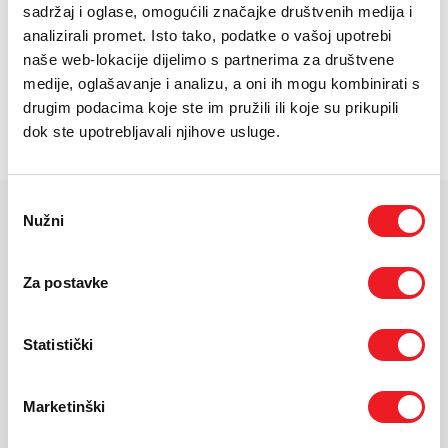
E-RAČUN
sadržaj i oglase, omogućili značajke društvenih medija i
analizirali promet. Isto tako, podatke o vašoj upotrebi
PODRŠKA
naše web-lokacije dijelimo s partnerima za društvene
Zaslon:11.0 inches,IPS LCD 90Hz
medije, oglašavanje i analizu, a oni ih mogu kombinirati s
TELEFONSKI IMENIK
drugim podacima koje ste im pružili ili koje su prikupili
Procesor: Mediatek Helio G100 Ultra
dok ste upotrebljavali njihove usluge.
Baterija: 9000 mAh
Odabir
Nužni
pristanka
KARAKTERISTIKE
Ekran:
IPS LCD, 1B colors, 90Hz, 600 nits
Za postavke
Veličina ekrana:
11.0 inches
Rezolucija:
1600 x 2560 pixels
Statistički
Masa uređaja:
510 g
Dimenzije:
254.6 x 166 x 7.4 mm
Operativni sustav:
Android 15, HyperOS 2
Marketinški
Procesor:
Mediatek Helio G100 Ultra