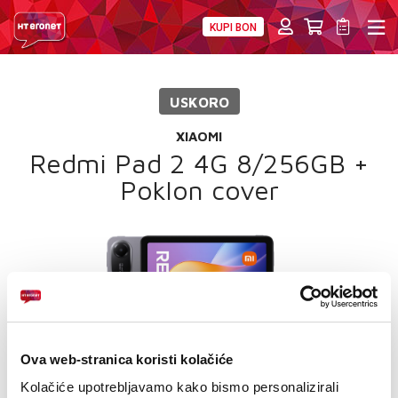
KUPI BON
PRIVATNI
POSLOVNI
DIGITALNA RJEŠENJA
HT ERONET
USKORO
4XL
XIAOMI
MOBILNA
Redmi Pad 2 4G 8/256GB +
Poklon cover
!HEJ
INTERNET+TV
PRIJENOS BROJA
AKCIJE
Ova web-stranica koristi kolačiće
MOJ PROFIL
Kolačiće upotrebljavamo kako bismo personalizirali