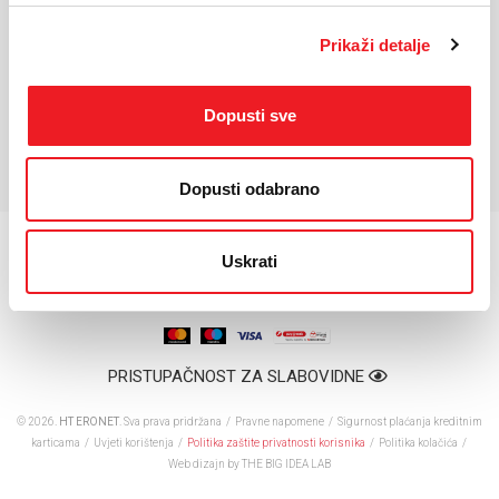
Kamera:
8 MP
Prednja kamera:
5 MP
Prikaži detalje
Memorijska kartica:
256GB 8GB RAM
Baterija:
Li-Po 9000 mAh
Dopusti sve
*Za detaljnije karakteristike molimo vas posjetite službenu stranicu
proizvođača uređaja.
Dopusti odabrano
Uskrati
PRISTUPAČNOST ZA SLABOVIDNE
© 2026.
HT ERONET
. Sva prava pridržana /
Pravne napomene
/
Sigurnost plaćanja kreditnim
karticama
/
Uvjeti korištenja
/
Politika zaštite privatnosti korisnika
/
Politika kolačića
/
Web dizajn
by THE BIG IDEA LAB