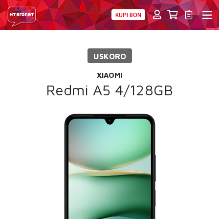
KUPI BON
PRIVATNI
POSLOVNI
DIGITALNA RJEŠENJA
HT ERONET
USKORO
4XL
XIAOMI
MOBILNA
Redmi A5 4/128GB
!HEJ
INTERNET+TV
PRIJENOS BROJA
AKCIJE
MOJ PROFIL