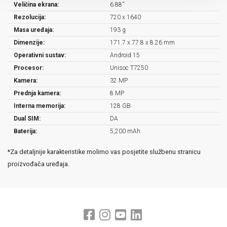
Veličina ekrana:
6.88''
Rezolucija:
720 x 1640
Masa uređaja:
193 g
Dimenzije:
171.7 x 77.8 x 8.26 mm
Operativni sustav:
Android 15
Procesor:
Unisoc T7250
Kamera:
32 MP
Prednja kamera:
8 MP
Interna memorija:
128 GB
Dual SIM:
DA
Baterija:
5,200 mAh
*Za detaljnije karakteristike molimo vas posjetite službenu stranicu
proizvođača uređaja.