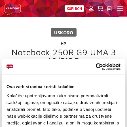
KUPI BON
PRIVATNI
POSLOVNI
DIGITALNA RJEŠENJA
HT ERONET
USKORO
4XL
HP
MOBILNA
Notebook 250R G9 UMA 3
16/512G
!HEJ
INTERNET+TV
Ova web-stranica koristi kolačiće
PRIJENOS BROJA
Kolačiće upotrebljavamo kako bismo personalizirali
AKCIJE
sadržaj i oglase, omogućili značajke društvenih medija i
analizirali promet. Isto tako, podatke o vašoj upotrebi
MOJ PROFIL
naše web-lokacije dijelimo s partnerima za društvene
medije, oglašavanje i analizu, a oni ih mogu kombinirati s