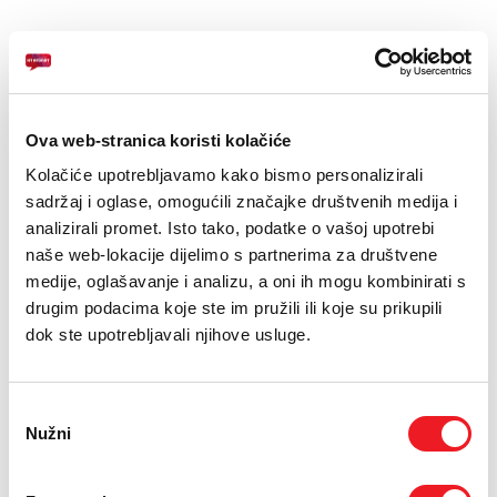
E-RAČUN
PODRŠKA
Zaslon: 15.6" FHD 1920 x 1080
Memorija:RAM 8GB, 512GB SSD
TELEFONSKI IMENIK
Procesor: Intel Core i3-1315U
Ova web-stranica koristi kolačiće
Kolačiće upotrebljavamo kako bismo personalizirali
sadržaj i oglase, omogućili značajke društvenih medija i
analizirali promet. Isto tako, podatke o vašoj upotrebi
ASUS Vivobook 15 X1504VA-BQ2445 Stil Snaga i Izdrzljivost u
naše web-lokacije dijelimo s partnerima za društvene
Jednom
medije, oglašavanje i analizu, a oni ih mogu kombinirati s
Upoznajte novi ASUS Vivobook 15 koji je dizajniran da isprati vas
drugim podacima koje ste im pružili ili koje su prikupili
dinamican tempo zivota. U elegantnoj Quiet Blue boji ovaj uredjaj
dok ste upotrebljavali njihove usluge.
spaja moderan izgled s vrhunskom otpornoscu.
Kljucne znacajke:
Vojna izdrzljivost. Budite bez brige u pokretu jer ovaj laptop
Odabir
zadovoljava strogi US MIL-STD 810H americki vojni standard
Nužni
pristanka
izdrzljivosti. Tezak je samo 1.70 kg i iznimno je tanak.
Pouzdane performanse. Pokrece ga Intel Core i3-1315U procesor