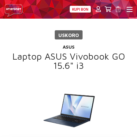
KUPI BON
PRIVATNI
POSLOVNI
DIGITALNA RJEŠENJA
HT ERONET
USKORO
4XL
ASUS
MOBILNA
Laptop ASUS Vivobook GO
15.6" i3
!HEJ
INTERNET+TV
PRIJENOS BROJA
AKCIJE
MOJ PROFIL