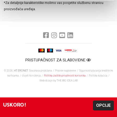
*Za detaljnije karakteristike molimo vas posjetite službenu stranicu
proizvođača uređaja.
PRISTUPAČNOST ZA SLABOVIDNE
© 2026.
HT ERONET
. Sva prava pridržana /
Pravne napomene
/
Sigurnost plaćanja kreditnim
karticama
/
Uvjeti korištenja
/
Politika zaštite privatnosti korisnika
/
Politika kolačića
/
Web dizajn
by THE BIG IDEA LAB
USKORO!
OPCIJE