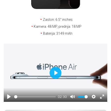
E-RAČUN
PODRŠKA
Zaslon: 6.5'' inches
TELEFONSKI IMENIK
Kamera: 48 MP, prednja: 18 MP
Baterija: 3149 mAh
Play
02:30
Play
Mute
Settings
Enter
fulls