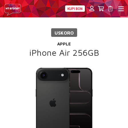
KUPI BON
PRIVATNI
POSLOVNI
DIGITALNA RJEŠENJA
HT ERONET
USKORO
4XL
APPLE
MOBILNA
iPhone Air 256GB
!HEJ
INTERNET+TV
PRIJENOS BROJA
AKCIJE
MOJ PROFIL