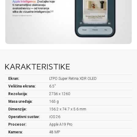
KARAKTERISTIKE
Ekran:
LTPO Super Retina XDR OLED
Veličina ekrana:
6.5''
Rezolucija:
2736 x 1260
Masa uređaja:
165 g
Dimenzije:
156.2 x 74.7 x 5.6 mm
Operativni sustav:
iOS 26
Procesor:
Apple A19 Pro
Kamera:
48 MP