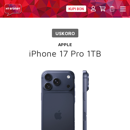
KUPI BON
PRIVATNI
POSLOVNI
DIGITALNA RJEŠENJA
HT ERONET
USKORO
4XL
APPLE
MOBILNA
iPhone 17 Pro 1TB
!HEJ
INTERNET+TV
PRIJENOS BROJA
AKCIJE
MOJ PROFIL