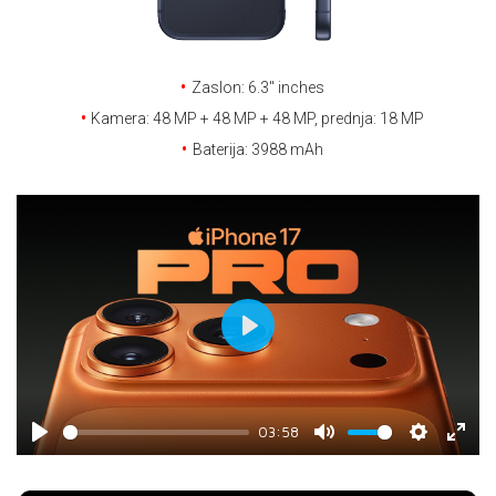
E-RAČUN
PODRŠKA
Zaslon: 6.3'' inches
TELEFONSKI IMENIK
Kamera: 48 MP + 48 MP + 48 MP, prednja: 18 MP
Baterija: 3988 mAh
Play
03:58
Play
Mute
Settings
Enter
fulls