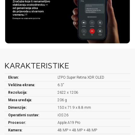
KARAKTERISTIKE
Ekran:
LTPO Super Retina XDR OLED
Veličina ekrana:
6.3''
Rezolucija:
2622 x 1206
Masa uređaja:
206 g
Dimenzije:
150 x 71.9 x 8.8 mm
Operativni sustav:
iOS 26
Procesor:
Apple A19 Pro
Kamera:
48 MP + 48 MP + 48 MP